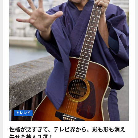
トレンド
性格が悪すぎて、テレビ界から、影も形も消え
失せた芸人３選！