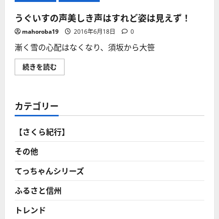
うぐいすの声美しき声はすれど姿は見えず！
mahoroba19
2016年6月18日
0
漸く雪の心配はなくなり、須坂から大笹
う
続きを読む
ぐ
い
す
の
声
カテゴリー
美
し
き
声
【さくら紀行】
は
す
れ
その他
ど
姿
は
てっちゃんシリーズ
見
え
ふるさと信州
ず！
に
つ
トレンド
い
て