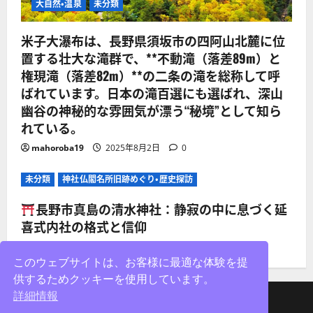
大自然・温泉
未分類
米子大瀑布は、長野県須坂市の四阿山北麓に位
置する壮大な滝群で、**不動滝（落差89m）と
権現滝（落差82m）**の二条の滝を総称して呼
ばれています。日本の滝百選にも選ばれ、深山
幽谷の神秘的な雰囲気が漂う“秘境”として知ら
れている。
mahoroba19
2025年8月2日
0
未分類
神社仏閣名所旧跡めぐり・歴史探訪
長野市真島の清水神社：静寂の中に息づく延
喜式内社の格式と信仰
mahoroba19
2025年8月2日
0
このウェブサイトは、お客様に最適な体験を提
供するためクッキーを使用しています。
詳細情報
facebook
X
Instagram