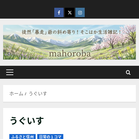
内
容
facebook
X
Instagram
を
ス
キ
ッ
プ
メ
イ
ン
ホーム
うぐいす
メ
ニ
ュ
うぐいす
ー
ふるさと信州
日常の１コマ