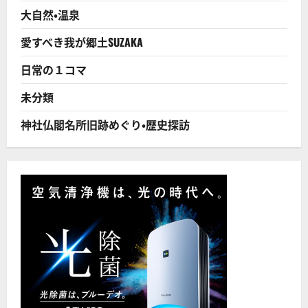
さ
大自然・温泉
ら
に
読
愛すべき我が郷土SUZAKA
む
日常の１コマ
未分類
神社仏閣名所旧跡めぐり・歴史探訪