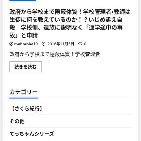
政府から学校まで隠蔽体質！学校管理者・教師は
生徒に何を教えているのか！？いじめ訴え自
殺 学校側、遺族に説明なく「通学途中の事
故」と申請
mahoroba19
2016年11月5日
0
政府から学校まで隠蔽体質！学校管理者
政
続きを読む
府
か
ら
学
校
カテゴリー
ま
で
隠
蔽
【さくら紀行】
体
質！
学
その他
校
管
理
てっちゃんシリーズ
者・