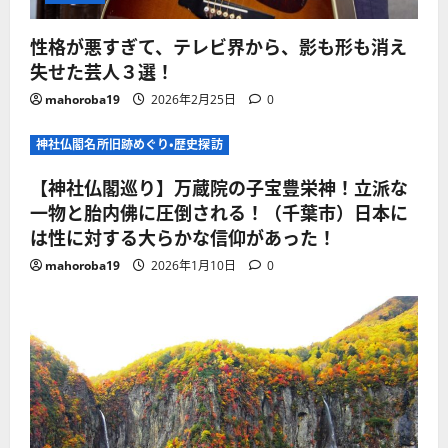
性格が悪すぎて、テレビ界から、影も形も消え
失せた芸人３選！
mahoroba19
2026年2月25日
0
神社仏閣名所旧跡めぐり・歴史探訪
【神社仏閣巡り】万蔵院の子宝豊栄神！立派な
一物と胎内佛に圧倒される！（千葉市）日本に
は性に対する大らかな信仰があった！
mahoroba19
2026年1月10日
0