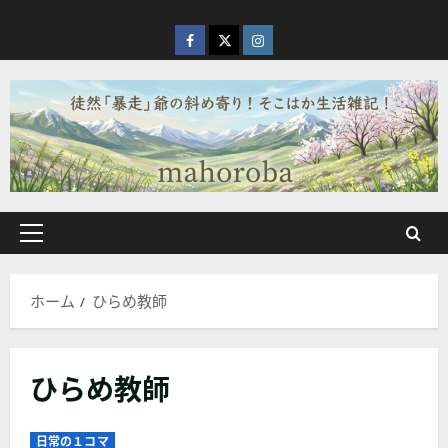
内
容
facebook
X
Instagram
を
ス
キ
ッ
プ
メ
イ
ン
ホーム
ひらめ教師
メ
ニ
ュ
ひらめ教師
ー
日常の１コマ