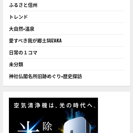
教
ふるさと信州
師
は
生
トレンド
徒
に
何
大自然・温泉
を
教
え
愛すべき我が郷土SUZAKA
て
い
る
日常の１コマ
の
か！？
い
未分類
じ
め
訴
神社仏閣名所旧跡めぐり・歴史探訪
え
自
殺
学
校
側、
遺
族
に
説
明
な
く