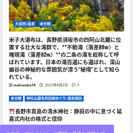
大自然・温泉
未分類
米子大瀑布は、長野県須坂市の四阿山北麓に位
置する壮大な滝群で、**不動滝（落差89m）と
権現滝（落差82m）**の二条の滝を総称して呼
ばれています。日本の滝百選にも選ばれ、深山
幽谷の神秘的な雰囲気が漂う“秘境”として知ら
れている。
mahoroba19
2025年8月2日
0
未分類
神社仏閣名所旧跡めぐり・歴史探訪
長野市真島の清水神社：静寂の中に息づく延
喜式内社の格式と信仰
mahoroba19
2025年8月2日
0