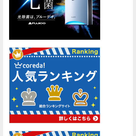
「通
学
途
中
の
事
故」
と
申
請
に
つ
い
て
さ
ら
に
読
む