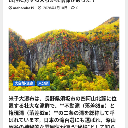
mahoroba19
2026年1月10日
0
大自然・温泉
未分類
米子大瀑布は、長野県須坂市の四阿山北麓に位
置する壮大な滝群で、**不動滝（落差89m）と
権現滝（落差82m）**の二条の滝を総称して呼
ばれています。日本の滝百選にも選ばれ、深山
幽谷の神秘的な雰囲気が漂う“秘境”として知ら