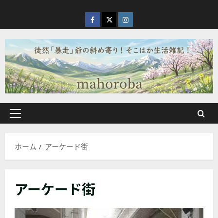
内
容
facebook
X
Instagram
を
ス
キ
ッ
プ
メ
イ
ン
ホーム
アーケード街
メ
ニ
ュ
アーケード街
ー