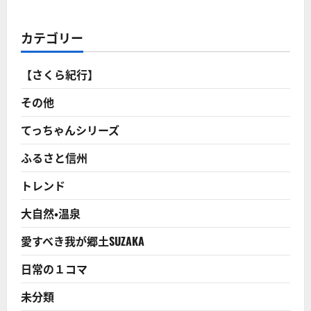
市
の
「シ
ャ
カテゴリー
ッ
タ
ー
商
【さくら紀行】
店
街」
再
その他
生
に
成
てっちゃんシリーズ
功！
全
ふるさと信州
国
か
ら
トレンド
視
察
相
大自然・温泉
次
ぐ
に
愛すべき我が郷土SUZAKA
つ
い
て
日常の１コマ
さ
ら
に
未分類
読