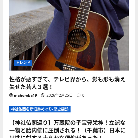
トレンド
性格が悪すぎて、テレビ界から、影も形も消え
失せた芸人３選！
mahoroba19
2026年2月25日
0
神社仏閣名所旧跡めぐり・歴史探訪
【神社仏閣巡り】万蔵院の子宝豊栄神！立派な
一物と胎内佛に圧倒される！（千葉市）日本に
は性に対する大らかな信仰があった！