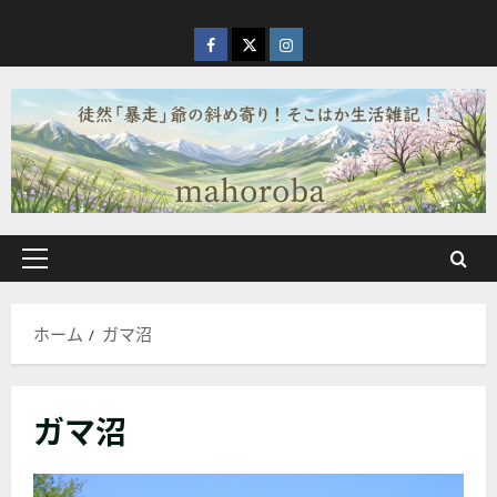
内
容
facebook
X
Instagram
を
ス
キ
ッ
プ
メ
イ
ン
ホーム
ガマ沼
メ
ニ
ュ
ガマ沼
ー