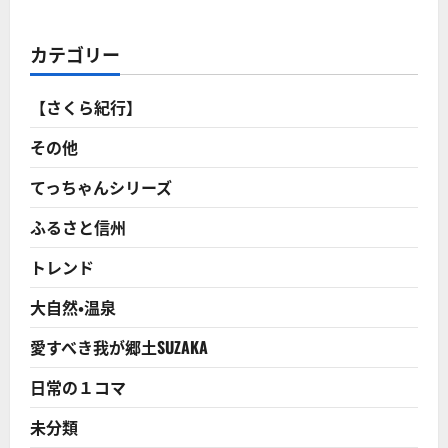
岩
手
山
ト
カテゴリー
レ
ッ
キ
ン
【さくら紀行】
グ
＆
盛
その他
岡
市
内
てっちゃんシリーズ
の
宮
ふるさと信州
沢
賢
治、
トレンド
石
川
啄
大自然・温泉
木
の
足
愛すべき我が郷土SUZAKA
跡
を
訪
日常の１コマ
ね
る
旅
未分類
に