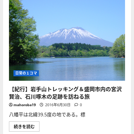
日常の１コマ
【紀行】岩手山トレッキング＆盛岡市内の宮沢
賢治、石川啄木の足跡を訪ねる旅
mahoroba19
2016年6月30日
0
八幡平は北緯39.5度の地である。標
【紀
続きを読む
行】