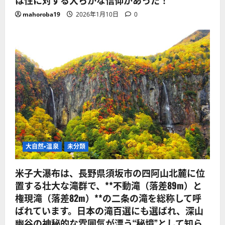
mahoroba19
2026年1月10日
0
大自然・温泉
未分類
米子大瀑布は、長野県須坂市の四阿山北麓に位
置する壮大な滝群で、**不動滝（落差89m）と
権現滝（落差82m）**の二条の滝を総称して呼
ばれています。日本の滝百選にも選ばれ、深山
幽谷の神秘的な雰囲気が漂う“秘境”として知ら