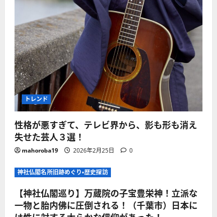
トレンド
性格が悪すぎて、テレビ界から、影も形も消え
失せた芸人３選！
mahoroba19
2026年2月25日
0
神社仏閣名所旧跡めぐり・歴史探訪
【神社仏閣巡り】万蔵院の子宝豊栄神！立派な
一物と胎内佛に圧倒される！（千葉市）日本に
は性に対する大らかな信仰があった！