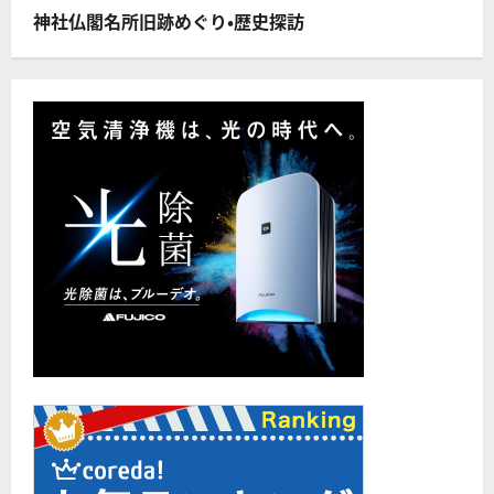
つ
い
神社仏閣名所旧跡めぐり・歴史探訪
て
さ
ら
に
読
む