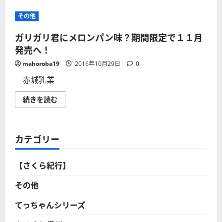
その他
ガリガリ君にメロンパン味？期間限定で１１月
発売へ！
mahoroba19
2016年10月29日
0
赤城乳業
ガ
続きを読む
リ
ガ
リ
君
に
カテゴリー
メ
ロ
ン
パ
【さくら紀行】
ン
味？
期
その他
間
限
定
てっちゃんシリーズ
で
１