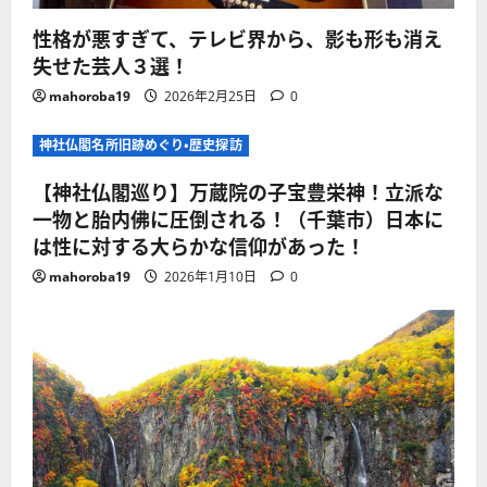
性格が悪すぎて、テレビ界から、影も形も消え
失せた芸人３選！
mahoroba19
2026年2月25日
0
神社仏閣名所旧跡めぐり・歴史探訪
【神社仏閣巡り】万蔵院の子宝豊栄神！立派な
一物と胎内佛に圧倒される！（千葉市）日本に
は性に対する大らかな信仰があった！
mahoroba19
2026年1月10日
0