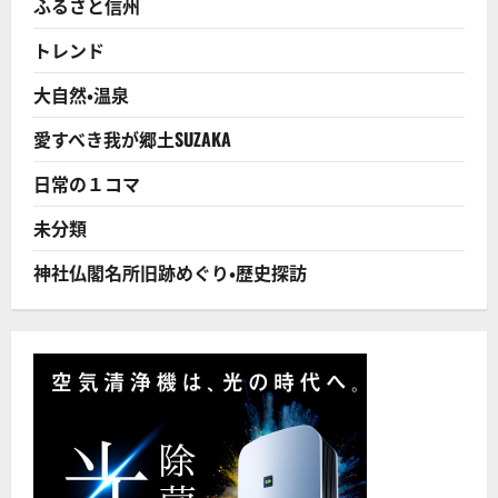
ふるさと信州
１
月
発
トレンド
売
へ！
に
大自然・温泉
つ
い
て
愛すべき我が郷土SUZAKA
さ
ら
に
日常の１コマ
読
む
未分類
神社仏閣名所旧跡めぐり・歴史探訪