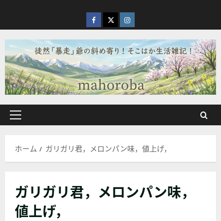
内
容
facebook
X
Instagram
を
ス
キ
ッ
プ
メ
イ
ン
ホーム
ガリガリ君，メロンパン味，値上げ，
メ
ニ
ュ
ガリガリ君，メロンパン味，
ー
値上げ，