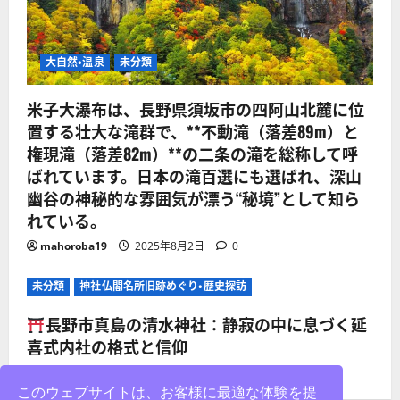
大自然・温泉
未分類
米子大瀑布は、長野県須坂市の四阿山北麓に位
置する壮大な滝群で、**不動滝（落差89m）と
権現滝（落差82m）**の二条の滝を総称して呼
ばれています。日本の滝百選にも選ばれ、深山
幽谷の神秘的な雰囲気が漂う“秘境”として知ら
れている。
mahoroba19
2025年8月2日
0
未分類
神社仏閣名所旧跡めぐり・歴史探訪
長野市真島の清水神社：静寂の中に息づく延
喜式内社の格式と信仰
mahoroba19
2025年8月2日
0
このウェブサイトは、お客様に最適な体験を提