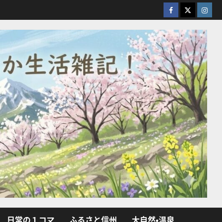
facebook
X
Insta
日常の１コマ
ふるさと信州
大自然・温泉