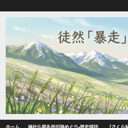
内
容
を
ス
キ
ッ
プ
ホーム
神社仏閣名所旧跡めぐり・歴史探訪
【さくら