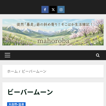
内
容
facebook
X
Instagram
を
ス
キ
ッ
プ
メ
イ
ン
ホーム
ビーバームーン
メ
ニ
ュ
ビーバームーン
ー
大自然・温泉