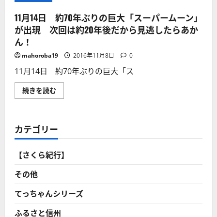
11月14日 約70年ぶりの巨大「スーパームーン」
が出現 次回は約20年後だから見逃したらあか
ん！
mahoroba19
2016年11月8日
0
11月14日 約70年ぶりの巨大「ス
11
続きを読む
月
14
日
約
70
カテゴリー
年
ぶ
り
の
【さくら紀行】
巨
大
「ス
その他
ー
パ
ー
てっちゃんシリーズ
ム
ー
ふるさと信州
ン」