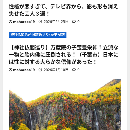
性格が悪すぎて、テレビ界から、影も形も消え
失せた芸人３選！
mahoroba19
2026年2月25日
0
神社仏閣名所旧跡めぐり・歴史探訪
【神社仏閣巡り】万蔵院の子宝豊栄神！立派な
一物と胎内佛に圧倒される！（千葉市）日本に
は性に対する大らかな信仰があった！
mahoroba19
2026年1月10日
0