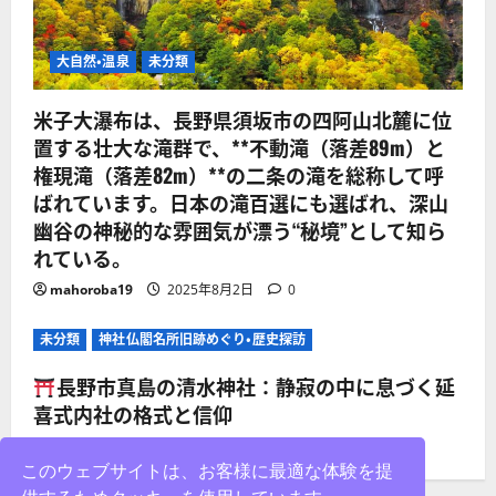
大自然・温泉
未分類
米子大瀑布は、長野県須坂市の四阿山北麓に位
置する壮大な滝群で、**不動滝（落差89m）と
権現滝（落差82m）**の二条の滝を総称して呼
ばれています。日本の滝百選にも選ばれ、深山
幽谷の神秘的な雰囲気が漂う“秘境”として知ら
れている。
mahoroba19
2025年8月2日
0
未分類
神社仏閣名所旧跡めぐり・歴史探訪
長野市真島の清水神社：静寂の中に息づく延
喜式内社の格式と信仰
mahoroba19
2025年8月2日
0
このウェブサイトは、お客様に最適な体験を提