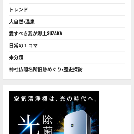
が
出
トレンド
現
次
回
大自然・温泉
は
約
20
愛すべき我が郷土SUZAKA
年
後
だ
日常の１コマ
か
ら
見
未分類
逃
し
た
神社仏閣名所旧跡めぐり・歴史探訪
ら
あ
か
ん！
に
つ
い
て
さ
ら
に
読
む