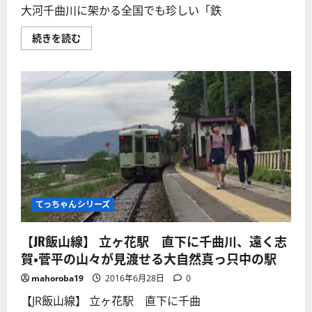
川
大河千曲川に架かる全国でも珍しい「鉄
い
権
て
現
さ
堂
大
続きを読む
ら
並
河
に
木
千
読
の
曲
む
櫻
川
と
に
鉄
架
橋
か
を
る
渡
全
る
国
電
で
車！
も
に
珍
つ
し
い
い
て
「鉄
さ
道
てっちゃんシリーズ
ら
道
に
路
読
併
む
【JR飯山線】 立ヶ花駅 直下に千曲川、遠く志
用
橋」
賀・菅平の山々が見渡せる大自然真っ只中の駅
村
山
mahoroba19
2016年6月28日
0
橋
全
【JR飯山線】 立ヶ花駅 直下に千曲
長
837.8