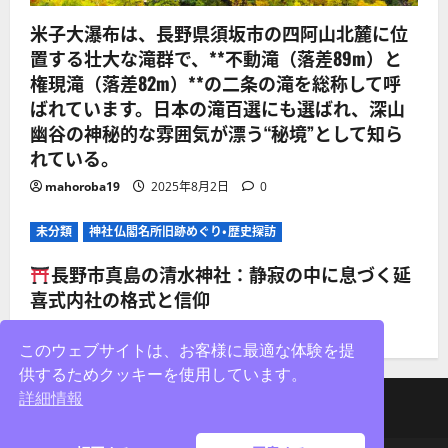
米子大瀑布は、長野県須坂市の四阿山北麓に位
置する壮大な滝群で、**不動滝（落差89m）と
権現滝（落差82m）**の二条の滝を総称して呼
ばれています。日本の滝百選にも選ばれ、深山
幽谷の神秘的な雰囲気が漂う“秘境”として知ら
れている。
mahoroba19
2025年8月2日
0
未分類
神社仏閣名所旧跡めぐり・歴史探訪
長野市真島の清水神社：静寂の中に息づく延
喜式内社の格式と信仰
mahoroba19
2025年8月2日
0
このウェブサイトは、お客様に最適な体験を提
供するためクッキーを使用しています。
詳細情報
facebook
X
Instagram