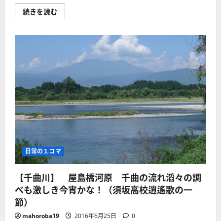
ｍ！
【JR
続きを読む
に
飯
つ
山
い
線】
て
立
さ
ヶ
ら
花
に
駅
読
直
む
下
に
千
曲
川、
遠
く
志
賀・
菅
平
の
日常の１コマ
山々
が
見
【千曲川】 屋島橋河原 千曲の流れ滔々の調
渡
せ
べも激しき今宵かな！（須坂高校逍遙歌の一
る
大
節）
自
然
mahoroba19
2016年6月25日
0
真