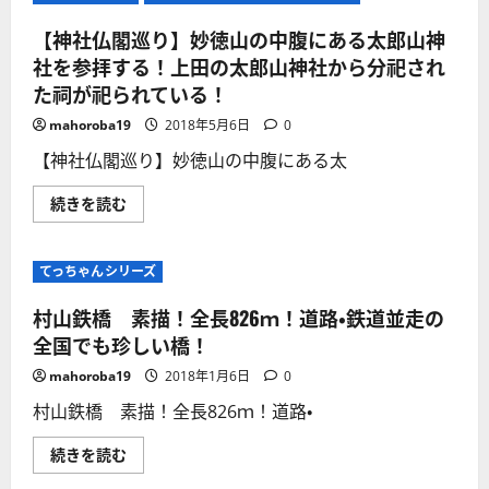
【神社仏閣巡り】妙徳山の中腹にある太郎山神
社を参拝する！上田の太郎山神社から分祀され
た祠が祀られている！
mahoroba19
2018年5月6日
0
【神社仏閣巡り】妙徳山の中腹にある太
【神
続きを読む
社
仏
閣
巡
てっちゃんシリーズ
り】
妙
徳
村山鉄橋 素描！全長826ｍ！道路・鉄道並走の
山
の
全国でも珍しい橋！
中
腹
mahoroba19
2018年1月6日
0
に
あ
村山鉄橋 素描！全長826ｍ！道路・
る
太
郎
村
続きを読む
山
山
神
鉄