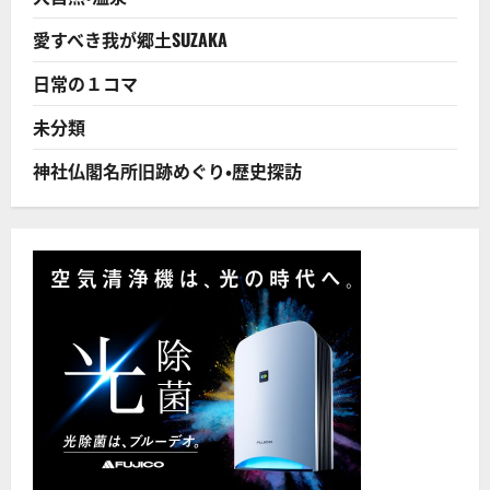
校
逍
遙
愛すべき我が郷土SUZAKA
歌
の
日常の１コマ
一
節）
に
未分類
つ
い
て
神社仏閣名所旧跡めぐり・歴史探訪
さ
ら
に
読
む