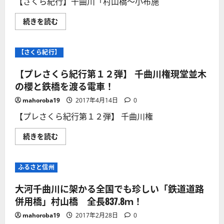
【さくら紀行】千曲川「村山橋～小布施
井
坂
に
上
市
読
駅
福
む
【さ
続きを読む
跡！
島
く
風
町）
ら
が
狛
紀
吹
牛
行】
き
【さくら紀行】
と
千
す
大
曲
さ
幟
川
ぶ
【プレさくら紀行第１２弾】 千曲川権現堂並木
で
村
の
有
山
の櫻と鉄橋を渡る電車！
み！
名
橋
に
な
～
つ
mahoroba19
2017年4月14日
0
神
小
い
社！
布
て
【プレさくら紀行第１２弾】 千曲川権
に
施
さ
つ
橋
ら
い
の
に
【プ
続きを読む
て
河
読
レ
さ
川
む
さ
ら
敷
く
に
に
ら
読
ふるさと信州
咲
紀
む
き
行
誇
第
大河千曲川に架かる全国でも珍しい「鉄道道路
る
１
櫻
２
併用橋」村山橋 全長837.8ｍ！
特
弾】
集！
千
mahoroba19
2017年2月28日
0
に
曲
つ