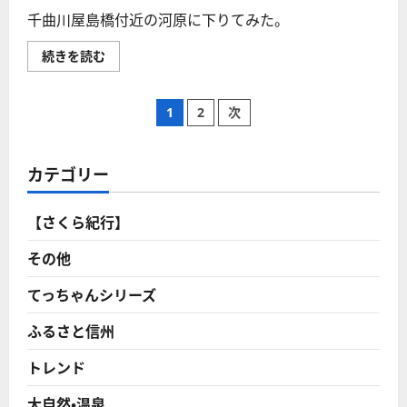
っ
千曲川屋島橋付近の河原に下りてみた。
只
中
の
【千
続きを読む
駅
曲
に
川】
つ
屋
い
投
島
て
1
2
次
橋
さ
河
ら
稿
原
に
千
読
曲
カテゴリー
む
の
の
流
れ
【さくら紀行】
ペ
滔々
の
調
その他
ー
べ
も
激
てっちゃんシリーズ
ジ
し
き
今
ふるさと信州
送
宵
か
な！
トレンド
り
（須
坂
高
大自然・温泉