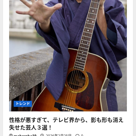
トレンド
性格が悪すぎて、テレビ界から、影も形も消え
失せた芸人３選！
mahoroba19
2026年2月25日
0