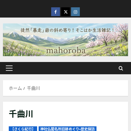
内
容
facebook
X
Instagram
を
ス
キ
ッ
プ
メ
イ
ン
ホーム
千曲川
メ
ニ
ュ
千曲川
ー
【さくら紀行】
神社仏閣名所旧跡めぐり・歴史探訪