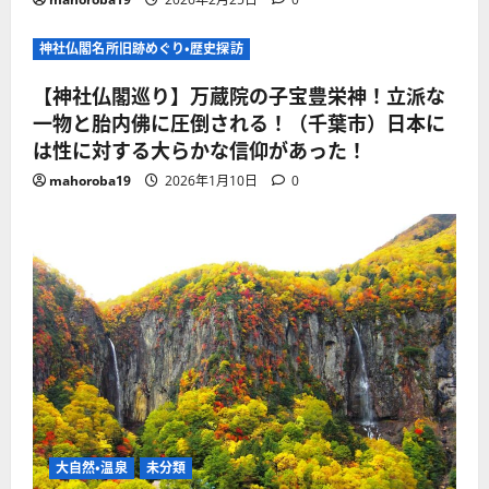
神社仏閣名所旧跡めぐり・歴史探訪
【神社仏閣巡り】万蔵院の子宝豊栄神！立派な
一物と胎内佛に圧倒される！（千葉市）日本に
は性に対する大らかな信仰があった！
mahoroba19
2026年1月10日
0
大自然・温泉
未分類