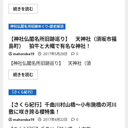
て
所
さ
は、
【て
続きを読む
ら
昔
っ
に
の
ち
読
千
ゃ
む
曲
ん
神社仏閣名所旧跡めぐり・歴史探訪
川
シ
の
リ
渡
ー
【神社仏閣名所旧跡巡り】 天神社（須坂市福
し
ズ】
の
今
島町） 狛牛と大幟で有名な神社！
舟
は
付
プ
mahoroba19
2017年5月28日
0
場
レ
で
ー
【神社仏閣名所旧跡巡り】 天神社（須
あ
ト
っ
が
た。
残
【神
続きを読む
対
る
社
岸
の
仏
は
み！
閣
須
長
名
坂
【さくら紀行】
野
所
で
電
旧
あ
鉄
跡
【さくら紀行】千曲川村山橋～小布施橋の河川
る。
河
巡
に
東
り】
敷に咲き誇る櫻特集！
つ
線
天
い
（屋
神
て
mahoroba19
2017年4月22日
0
代
社
さ
線）
（須
ら