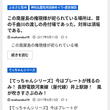
社
橋
を
素
ふるさと信州
参
神社仏閣名所旧跡めぐり・歴史探訪
描！
拝
全
す
長
この南屋島の権現様が祀られている場所は、昔
る！
826
上
ｍ！
の千曲川の渡しの舟付場であった。対岸は須坂
田
道
の
である。
路・
太
鉄
郎
道
mahoroba19
2017年9月11日
0
山
並
神
走
この南屋島の権現様が祀られている場
社
の
か
全
ら
国
こ
続きを読む
分
で
の
祀
も
南
さ
珍
屋
れ
し
島
た
てっちゃんシリーズ
い
の
祠
橋！
権
が
に
現
【てっちゃんシリーズ】今はプレートが残るの
祀
つ
様
ら
い
が
み！ 長野電鉄河東線（屋代線）井上駅跡！ 風
れ
て
祀
て
さ
が吹きすさぶのみ！
ら
い
ら
れ
る！
に
て
mahoroba19
2017年6月13日
0
に
読
い
つ
む
る
【てっちゃんシリーズ】今はプレートが
い
場