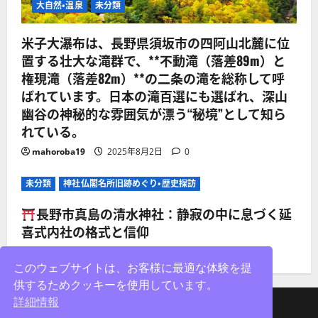
大自然・温泉
未分類
米子大瀑布は、長野県須坂市の四阿山北麓に位
置する壮大な滝群で、**不動滝（落差89m）と
権現滝（落差82m）**の二条の滝を総称して呼
ばれています。日本の滝百選にも選ばれ、深山
幽谷の神秘的な雰囲気が漂う“秘境”として知ら
れている。
mahoroba19
2025年8月2日
0
未分類
神社仏閣名所旧跡めぐり・歴史探訪
長野市真島の清水神社：静寂の中に息づく延
喜式内社の格式と信仰
mahoroba19
2025年8月2日
0
このウェブサイトは、お客様に最適な体験を提
供するためクッキーを使用しています。
詳細情報
facebook
X
Instagram