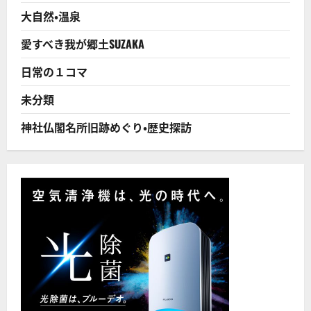
本
大自然・温泉
の
諸
問
愛すべき我が郷土SUZAKA
題
を
解
日常の１コマ
決
す
る
未分類
た
め
に
神社仏閣名所旧跡めぐり・歴史探訪
は！
に
つ
い
て
さ
ら
に
読
む