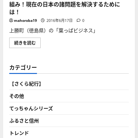
組み！現在の日本の諸問題を解決するために
は！
mahoroba19
2016年6月17日
0
上勝町（徳島県）の「葉っぱビジネス」
上
続きを読む
勝
町
（徳
島
県）
カテゴリー
の
「葉
っ
ぱ
【さくら紀行】
ビ
ジ
ネ
その他
ス」
の
取
てっちゃんシリーズ
り
組
ふるさと信州
み！
現
在
トレンド
の
日