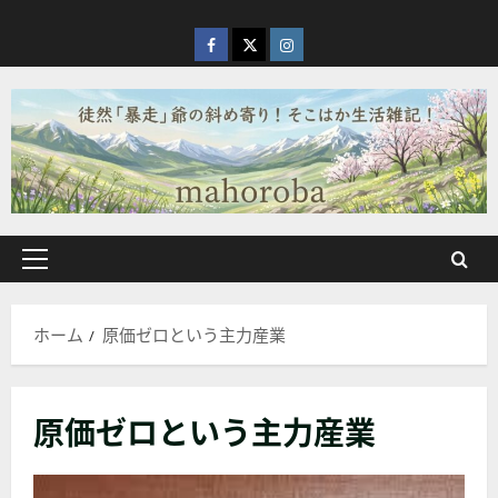
内
容
facebook
X
Instagram
を
ス
キ
ッ
プ
メ
イ
ン
ホーム
原価ゼロという主力産業
メ
ニ
ュ
原価ゼロという主力産業
ー