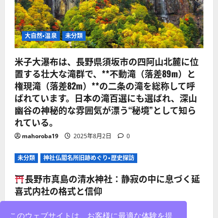
大自然・温泉
未分類
米子大瀑布は、長野県須坂市の四阿山北麓に位
置する壮大な滝群で、**不動滝（落差89m）と
権現滝（落差82m）**の二条の滝を総称して呼
ばれています。日本の滝百選にも選ばれ、深山
幽谷の神秘的な雰囲気が漂う“秘境”として知ら
れている。
mahoroba19
2025年8月2日
0
未分類
神社仏閣名所旧跡めぐり・歴史探訪
長野市真島の清水神社：静寂の中に息づく延
喜式内社の格式と信仰
mahoroba19
2025年8月2日
0
このウェブサイトは、お客様に最適な体験を提