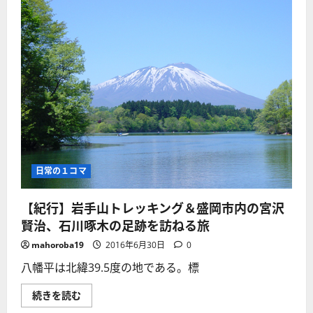
日常の１コマ
【紀行】岩手山トレッキング＆盛岡市内の宮沢
賢治、石川啄木の足跡を訪ねる旅
mahoroba19
2016年6月30日
0
八幡平は北緯39.5度の地である。標
【紀
続きを読む
行】