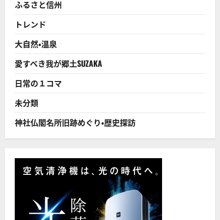
つ
ふるさと信州
治、
い
石
て
川
さ
トレンド
啄
ら
木
に
の
読
大自然・温泉
足
む
跡
を
愛すべき我が郷土SUZAKA
訪
ね
る
日常の１コマ
旅！
に
つ
未分類
い
て
さ
神社仏閣名所旧跡めぐり・歴史探訪
ら
に
読
む