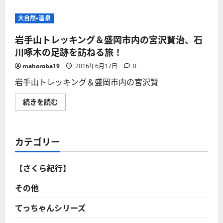
岩
手
山
大自然・温泉
ト
レ
ッ
岩手山トレッキング＆盛岡市内の宮沢賢治、石
キ
ン
川啄木の足跡を訪ねる旅！
グ
＆
mahoroba19
2016年6月17日
0
盛
岡
岩手山トレッキング＆盛岡市内の宮沢賢
市
内
の
岩
続きを読む
宮
手
沢
山
賢
ト
治、
レ
石
ッ
カテゴリー
川
キ
啄
ン
木
グ
の
＆
【さくら紀行】
足
盛
跡
岡
を
市
その他
訪
内
ね
の
る
宮
てっちゃんシリーズ
旅
沢
に
賢