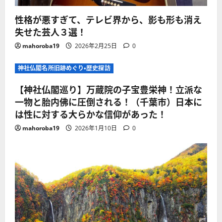
性格が悪すぎて、テレビ界から、影も形も消え
失せた芸人３選！
mahoroba19
2026年2月25日
0
神社仏閣名所旧跡めぐり・歴史探訪
【神社仏閣巡り】万蔵院の子宝豊栄神！立派な
一物と胎内佛に圧倒される！（千葉市）日本に
は性に対する大らかな信仰があった！
mahoroba19
2026年1月10日
0