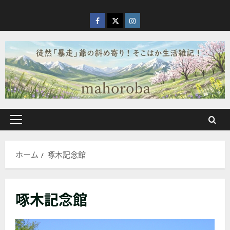
内
容
facebook
X
Instagram
を
ス
キ
ッ
プ
メ
イ
ン
ホーム
啄木記念館
メ
ニ
ュ
啄木記念館
ー