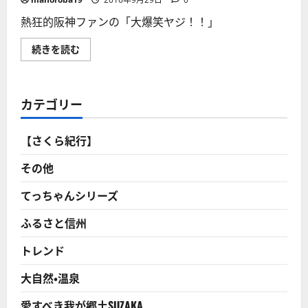
熱狂的阪神ファンの「大爆笑ヤジ！！」
熱
続きを読む
狂
的
阪
神
フ
カテゴリー
ァ
ン
の
「大
【さくら紀行】
爆
笑
ヤ
その他
ジ！！」
こ
れ
てっちゃんシリーズ
じ
ゃ
ふるさと信州
あ
贔
屓
トレンド
の
引
き
大自然・温泉
倒
し
っ
愛すべき我が郷土SUZAKA