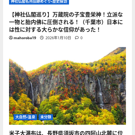
神社仏閣名所旧跡めぐり・歴史探訪
【神社仏閣巡り】万蔵院の子宝豊栄神！立派な
一物と胎内佛に圧倒される！（千葉市）日本に
は性に対する大らかな信仰があった！
mahoroba19
2026年1月10日
0
大自然・温泉
未分類
米子大瀑布は、長野県須坂市の四阿山北麓に位