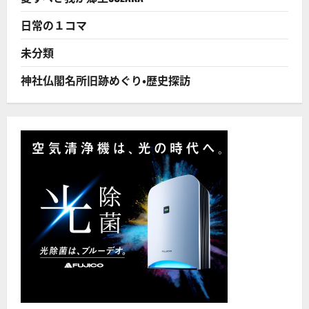
て
も
ん
日常の１コマ
で
っ
せ！
未分類
に
つ
い
神社仏閣名所旧跡めぐり・歴史探訪
て
さ
ら
に
読
む