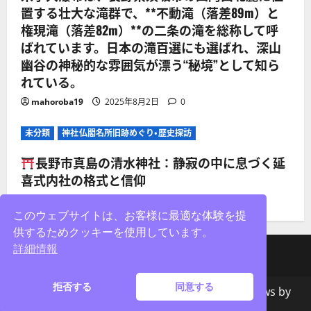
置する壮大な滝群で、**不動滝（落差89m）と
権現滝（落差82m）**の二条の滝を総称して呼
ばれています。日本の滝百選にも選ばれ、深山
幽谷の神秘的な雰囲気が漂う“秘境”として知ら
れている。
mahoroba19
2025年8月2日
0
未分類
神社仏閣名所旧跡めぐり・歴史探訪
長野市真島の清水神社：静寂の中に息づく延
喜式内社の格式と信仰
mahoroba19
2025年8月2日
0
このウェブサイトは、お客様に最適な体験を提
供するためクッキーを使用しています。
詳細情報
facebook
X
Instagram
拒否する
同意する
著作権&コピー;無断転載を禁じます。
|
MoreNews
by
AF themes。