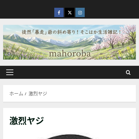
内
容
facebook
X
Instagram
を
ス
キ
ッ
プ
メ
イ
ン
ホーム
激烈ヤジ
メ
ニ
ュ
激烈ヤジ
ー