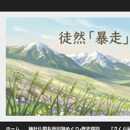
内
容
を
ス
キ
ッ
プ
ホーム
神社仏閣名所旧跡めぐり・歴史探訪
【さくら