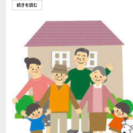
買
続きを読む
い
物
困
難
者
拡
大
（都
会
で
も！）！
生
鮮
食
料
品
入
手
困
難
な
「食
の
砂
漠
地
帯」
移
動
販