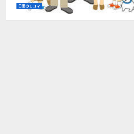
売
車
日常の１コマ
が
行
く！
に
つ
い
て
さ
ら
に
読
む