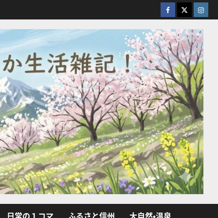
facebook
X
Insta
日常の１コマ
ふるさと信州
大自然・温泉