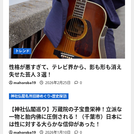
トレンド
性格が悪すぎて、テレビ界から、影も形も消え
失せた芸人３選！
mahoroba19
2026年2月25日
0
神社仏閣名所旧跡めぐり・歴史探訪
【神社仏閣巡り】万蔵院の子宝豊栄神！立派な
一物と胎内佛に圧倒される！（千葉市）日本に
は性に対する大らかな信仰があった！
mahoroba19
2026年1月10日
0