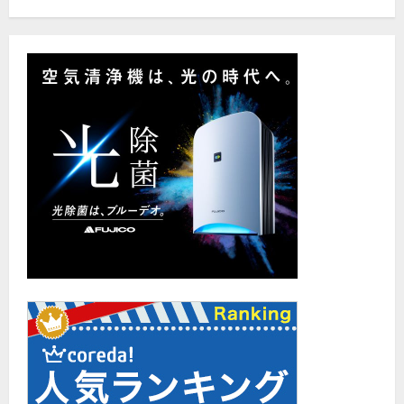
の
腕
前！
に
つ
い
て
さ
ら
に
読
む