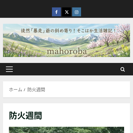
内
容
facebook
X
Instagram
を
ス
キ
ッ
プ
メ
イ
ン
ホーム
防火週間
メ
ニ
ュ
防火週間
ー