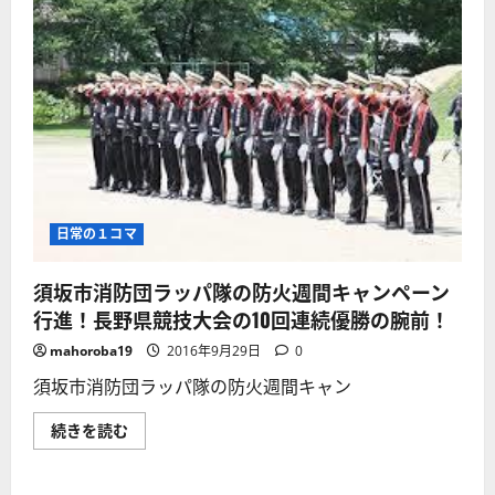
日常の１コマ
須坂市消防団ラッパ隊の防火週間キャンペーン
行進！長野県競技大会の10回連続優勝の腕前！
mahoroba19
2016年9月29日
0
須坂市消防団ラッパ隊の防火週間キャン
須
続きを読む
坂
市
消
防