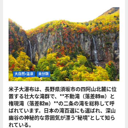
大自然・温泉
未分類
米子大瀑布は、長野県須坂市の四阿山北麓に位
置する壮大な滝群で、**不動滝（落差89m）と
権現滝（落差82m）**の二条の滝を総称して呼
ばれています。日本の滝百選にも選ばれ、深山
幽谷の神秘的な雰囲気が漂う“秘境”として知ら
れている。