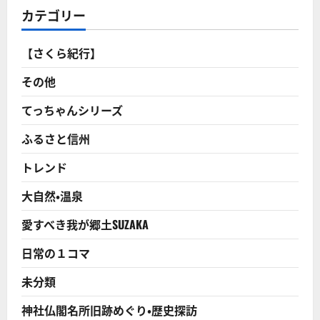
団
カテゴリー
ラ
ッ
パ
隊
【さくら紀行】
の
防
火
その他
週
間
キ
てっちゃんシリーズ
ャ
ン
ふるさと信州
ペ
ー
ン
トレンド
行
進！
長
大自然・温泉
野
県
競
愛すべき我が郷土SUZAKA
技
大
会
日常の１コマ
の
10
回
未分類
連
続
優
神社仏閣名所旧跡めぐり・歴史探訪
勝