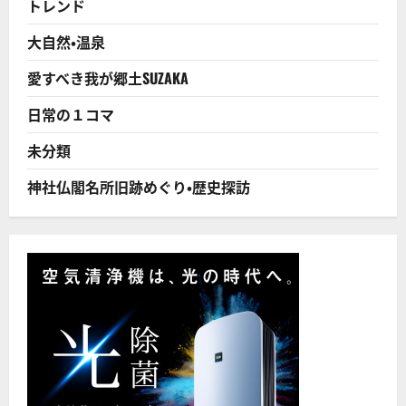
トレンド
さ
と
ア
大自然・温泉
イ
デ
ア
愛すべき我が郷土SUZAKA
を！
に
つ
日常の１コマ
い
て
さ
未分類
ら
に
読
神社仏閣名所旧跡めぐり・歴史探訪
む