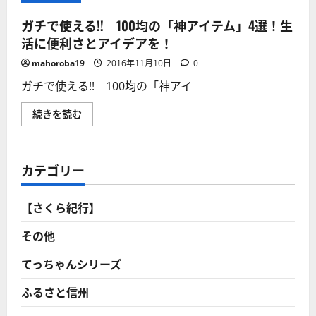
ガチで使える!! 100均の「神アイテム」4選！生
活に便利さとアイデアを！
mahoroba19
2016年11月10日
0
ガチで使える!! 100均の「神アイ
ガ
続きを読む
チ
で
使
え
る!!
カテゴリー
100
均
の
「神
【さくら紀行】
ア
イ
テ
その他
ム」
4
選！
てっちゃんシリーズ
生
活
ふるさと信州
に
便
利