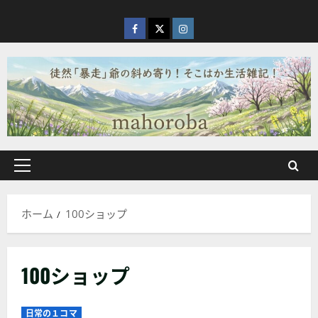
内
容
facebook
X
Instagram
を
ス
キ
ッ
プ
メ
イ
ン
ホーム
100ショップ
メ
ニ
ュ
100ショップ
ー
日常の１コマ