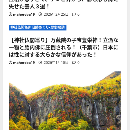
失せた芸人３選！
mahoroba19
2026年2月25日
0
神社仏閣名所旧跡めぐり・歴史探訪
【神社仏閣巡り】万蔵院の子宝豊栄神！立派な
一物と胎内佛に圧倒される！（千葉市）日本に
は性に対する大らかな信仰があった！
mahoroba19
2026年1月10日
0