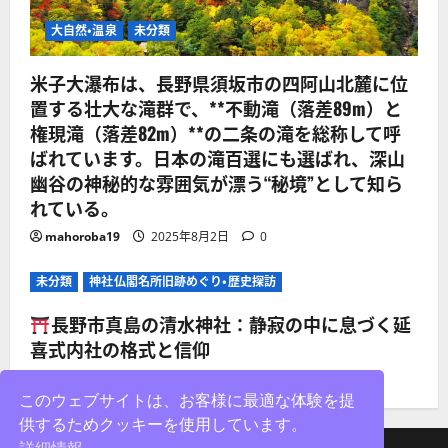
大自然・温泉
未分類
米子大瀑布は、長野県須坂市の四阿山北麓に位
置する壮大な滝群で、**不動滝（落差89m）と
権現滝（落差82m）**の二条の滝を総称して呼
ばれています。日本の滝百選にも選ばれ、深山
幽谷の神秘的な雰囲気が漂う“秘境”として知ら
れている。
mahoroba19
2025年8月2日
0
未分類
神社仏閣名所旧跡めぐり・歴史探訪
長野市真島の清水神社：静寂の中に息づく延
喜式内社の格式と信仰
mahoroba19
2025年8月2日
0
このウェブサイトは、お客様に最適な体験を提
供するためクッキーを使用しています。