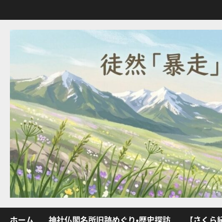
内
容
を
ス
キ
ッ
プ
ホーム
神社仏閣名所旧跡めぐり・歴史探訪
【さくら