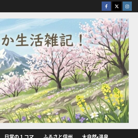
facebook
X
Insta
日常の１コマ
ふるさと信州
大自然・温泉