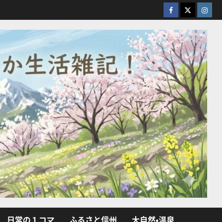
facebook
X
Insta
日常の１コマ
ふるさと信州
大自然・温泉