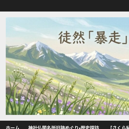
内
容
を
ス
キ
ッ
プ
ホーム
神社仏閣名所旧跡めぐり・歴史探訪
【さくら