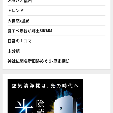
ふるさと信州
体
寺」
トレンド
あ
り！
も
大自然・温泉
っ
と
世
愛すべき我が郷土SUZAKA
に
知
ら
日常の１コマ
れ
て
よ
未分類
い
お
寺
神社仏閣名所旧跡めぐり・歴史探訪
だ
と
思
う！
に
つ
い
て
さ
ら
に
読
む