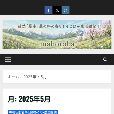
内
容
facebook
X
Instagram
を
ス
キ
ッ
プ
メ
イ
ン
ホーム
2025年
5月
メ
ニ
ュ
月:
2025年5月
ー
神社仏閣名所旧跡めぐり・歴史探訪