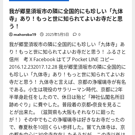
我が郷里須坂市の隣に全国的にも珍しい「九体
寺」あり！もっと世に知られてよいお寺だと思
う！
mahoroba19
2025年5月5日
0
我が郷里須坂市の隣に全国的にも珍しい「九体寺」あ
り！もっと世に知られてよいお寺だと思う！ ふるさと
信州 考 X Facebook はてブ Pocket LINE コピー
2016.12.232017.12.28 我が郷里須坂市の隣に全国的に
も珍しい「九体寺」あり！もっと世に知られてよいお
寺だと思う！ 九体寺と言えば、京都の浄瑠璃寺が有名
である。小生は現役のサラリーマン時代、京都に2年
半単身赴任をしたので、休日は殆ど「神社仏閣名所旧
跡めぐり」に費やした。普段着の京都・奈良を見るこ
とが出来た。（滋賀県も大阪もそれなりに廻った
が！）その中でもこの浄瑠璃寺は好きなお寺だったの
で、春夏秋冬10回くらい参拝した。嘗て九体寺は、京
の都を中心に30余寺存在したそうだが、この寺以外は