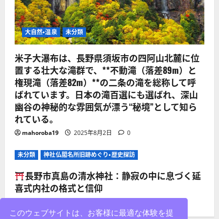
大自然・温泉
未分類
米子大瀑布は、長野県須坂市の四阿山北麓に位
置する壮大な滝群で、**不動滝（落差89m）と
権現滝（落差82m）**の二条の滝を総称して呼
ばれています。日本の滝百選にも選ばれ、深山
幽谷の神秘的な雰囲気が漂う“秘境”として知ら
れている。
mahoroba19
2025年8月2日
0
未分類
神社仏閣名所旧跡めぐり・歴史探訪
長野市真島の清水神社：静寂の中に息づく延
喜式内社の格式と信仰
mahoroba19
2025年8月2日
0
このウェブサイトは、お客様に最適な体験を提