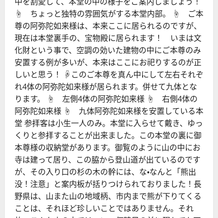
中を割愛して、本堂の中の様子をご案内しましょう！
☝ ちょっと独特の雰囲気がする本堂内部。 ☝ ご本
尊の阿弥陀如来様は、本来ここに居られるのですが、
現在は本堂裏手の、宝物殿に居られます！ いまは文
化財という事で、空調の効いた建物の中にご本尊のみ
安置する例が多いが、本来はここにお祀りするのが正
しいと思う！ ☟このご本尊を真ん中にして左右それぞ
れ4体の阿弥陀如来様が居られます。併せて九体とな
ります。 ☝ 左側4体の阿弥陀如来様 ☝ 右側4体の
阿弥陀如来様 ☝ 九体阿弥陀如来様を安置している本
堂 参拝客は小生一人のみ。本堂に入らせて戴き、ゆっ
くりと参拝することが出来ました。この本堂の裏に御
本尊様の収納堂があります。御覧のように山の中にお
寺は建って居り、この脇から登山道が出ているのです
が、その入り口の杉の木の幹には、な・なんと「熊出
没！注意」と案内板が括りつけられておりました！長
野県は、山また山の地域柄、市内まで熊が下りてくる
ことは、それほど珍しいことではありません。それ