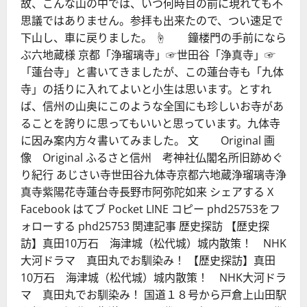
故、こんな山の中では、いつ何時目の前に現れても不
思議ではありません。参拝も出来たので、つい速足で
下山し、車に戻りました。 ☝ 鐘楼門の手前になら
ぶ六地蔵様 京都「浄瑠璃寺」☞世田谷「浄真寺」☞
「蓮台寺」と書いてきましたが、この蓮台寺も「九体
寺」の括りに入れてよいと小生は思います。とすれ
ば、信州の山奥にこのような全国にも珍しいお寺があ
ることを誇りに思ってもいいと思っています。九体寺
に因み案内方々書いてみました。 文 Original 画
像 Original ふるさと信州 考神社仏閣名所旧跡めぐ
り紀行 あじさい寺世田谷九体寺京都六地蔵浄瑠璃寺浄
真寺紫陽花寺蓮台寺長野市阿弥陀如来 シェアする X
Facebook はてブ Pocket LINE コピー phd25753をフ
ォローする phd25753 関連記事 歴史探訪 【歴史探
訪】真田10万石 海津城（松代城）城内散策！ NHK
大河ドラマ 真田丸でお馴染み！ 【歴史探訪】真田
10万石 海津城（松代城）城内散策！ NHK大河ドラ
マ 真田丸でお馴染み！ 国道１８号から戸倉上山田駅