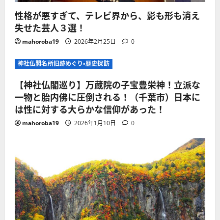
性格が悪すぎて、テレビ界から、影も形も消え
失せた芸人３選！
mahoroba19
2026年2月25日
0
神社仏閣名所旧跡めぐり・歴史探訪
【神社仏閣巡り】万蔵院の子宝豊栄神！立派な
一物と胎内佛に圧倒される！（千葉市）日本に
は性に対する大らかな信仰があった！
mahoroba19
2026年1月10日
0