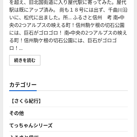
を超え、旧北国街道に入り屋代駅に寄ってみた。屋代
駅は既にアップ済み。 尚も１８号には出ず、千曲川沿
いに、松代に出ました。所... ふるさと信州 考 南・中
央の2つアルプスの映える町！信州駒ケ根の切石公園
には、巨石がゴロゴロ！ 南・中央の2つアルプスの映え
る町！信州駒ケ根の切石公園には、巨石がゴロゴ
ロ！...
我
続きを読む
が
郷
里
須
坂
カテゴリー
市
の
隣
に
【さくら紀行】
全
国
的
その他
に
も
珍
てっちゃんシリーズ
し
い
「九