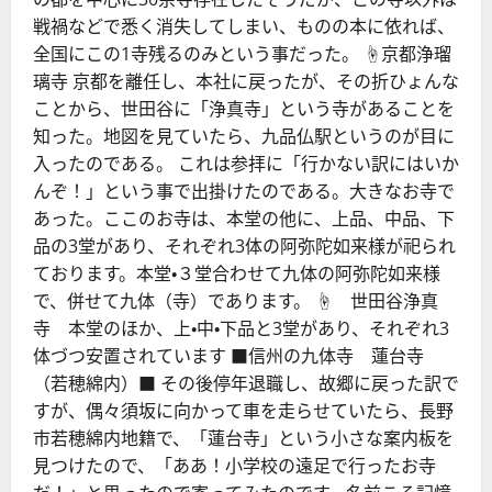
戦禍などで悉く消失してしまい、ものの本に依れば、
全国にこの1寺残るのみという事だった。 ☝京都浄瑠
璃寺 京都を離任し、本社に戻ったが、その折ひょんな
ことから、世田谷に「浄真寺」という寺があることを
知った。地図を見ていたら、九品仏駅というのが目に
入ったのである。 これは参拝に「行かない訳にはいか
んぞ！」という事で出掛けたのである。大きなお寺で
あった。ここのお寺は、本堂の他に、上品、中品、下
品の3堂があり、それぞれ3体の阿弥陀如来様が祀られ
ております。本堂・３堂合わせて九体の阿弥陀如来様
で、併せて九体（寺）であります。 ☝ 世田谷浄真
寺 本堂のほか、上・中・下品と3堂があり、それぞれ3
体づつ安置されています ■信州の九体寺 蓮台寺
（若穂綿内）■ その後停年退職し、故郷に戻った訳で
すが、偶々須坂に向かって車を走らせていたら、長野
市若穂綿内地籍で、「蓮台寺」という小さな案内板を
見つけたので、「ああ！小学校の遠足で行ったお寺