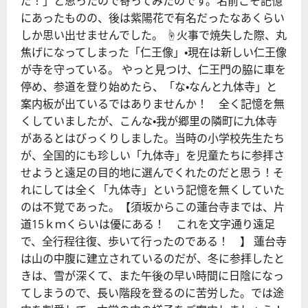
だ！」と思ったので寄ってみたのです。名前こそ記憶
にあったものの、後は紫陽花で有名だったなあくらい
しか思い出せませんでした。 ☝火事で焼失した際、丸
焦げになってしまった「仁王像」・現在は新しい仁王像
が寺を守っている。 やっと見つけ、仁王門の脇に車を
停め、参道を登り始めたら、「な・なんと九体寺」と
案内板が出ているではありませんか！ 全く記憶を無
くしていましたが、こんな・我が郷里の隣町に九体寺
があるとはびっくりしました。当時の小学校先生たち
が、全国的にも珍しい「九体寺」を児童たちに参拝さ
せようと遠足の目的地に選んでくれたのだと思う！そ
れにしては全く「九体寺」という記憶を無くしていた
のは不覚であった。【須坂からこの蓮台寺までは、片
道15ｋｍくらいは優にある！ これを文字通り遠足
で、全行程往復、歩いて行ったのである！ 】 蓮台寺
は山の中腹に建立されているのだが、冬に参拝したと
きは、雪が深くて、また午後の早い時間に日陰になっ
てしまうので、長い階段を登るのに苦労した。では途