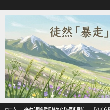
内
容
を
ス
キ
ッ
プ
ホーム
神社仏閣名所旧跡めぐり・歴史探訪
【さくら