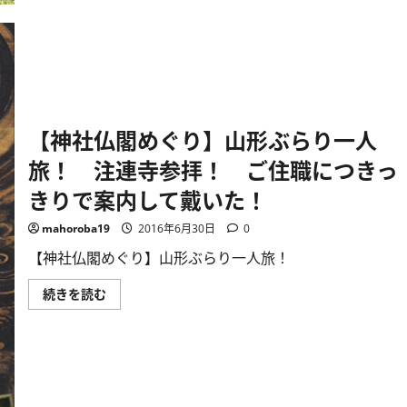
こ
た
の
き
三
か
ッ
な！
石
に
神
つ
社
い
で
て
奉
さ
納
ら
【神社仏閣めぐり】山形ぶらり一人
し
に
て
読
旅！ 注連寺参拝！ ご住職につきっ
開
む
始
さ
きりで案内して戴いた！
れ
る！］
に
mahoroba19
2016年6月30日
0
つ
い
【神社仏閣めぐり】山形ぶらり一人旅！
て
さ
ら
【神
続きを読む
に
社
読
仏
む
閣
め
ぐ
り】
山
形