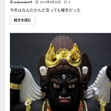
mahoroba19
2016年6月30日
0
今年はなんだかんだ言っても暖冬だった
【雑
続きを読む
感】
雪
の
降
ら
な
い
地
域
に
比
較
し
て、
雪
国
の
ハ
ン
デ
イ
に
つ
い
て
さ