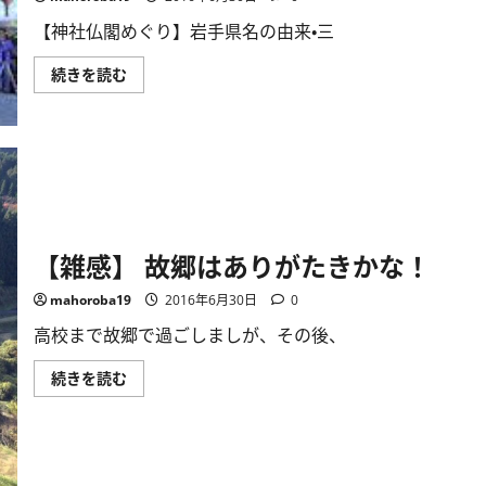
【神社仏閣めぐり】岩手県名の由来・三
【神
続きを読む
社
仏
閣
め
ぐ
り】
岩
手
県
名
の
由
【雑感】 故郷はありがたきかな！
来・
三
ッ
mahoroba19
2016年6月30日
0
石
神
高校まで故郷で過ごしましが、その後、
社
他
［さ
【雑
続きを読む
ん
感】
さ
故
踊
郷
り
は
は、
あ
先
り
ず
が