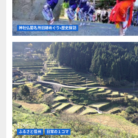
神社仏閣名所旧跡めぐり・歴史探訪
ふるさと信州
日常の１コマ