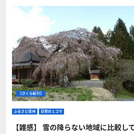
【さくら紀行】
ふるさと信州
日常の１コマ
【雑感】 雪の降らない地域に比較し