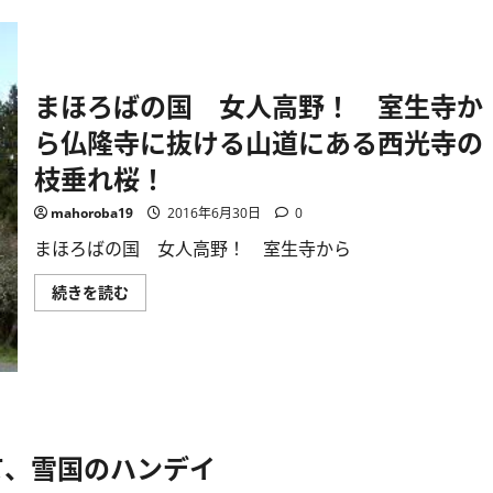
ぶ
ら
り
一
人
旅！
注
まほろばの国 女人高野！ 室生寺か
連
寺
ら仏隆寺に抜ける山道にある西光寺の
参
拝！
枝垂れ桜！
ご
住
職
mahoroba19
2016年6月30日
0
に
つ
き
まほろばの国 女人高野！ 室生寺から
っ
き
ま
続きを読む
り
ほ
で
ろ
案
ば
内
の
し
国
て
女
戴
人
い
高
た！
野！
に
室
つ
て、雪国のハンデイ
生
い
寺
て
か