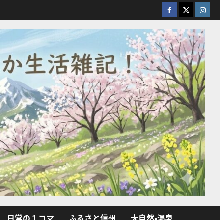
facebook
X
Insta
日常の１コマ
ふるさと信州
大自然・温泉