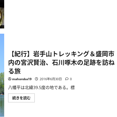
道
に
コ
ツ
コ
ツ
や
っ
て
い
れ
ば
い
い
【紀行】岩手山トレッキング＆盛岡市
結
果
内の宮沢賢治、石川啄木の足跡を訪ね
が
や
っ
る旅
て
く
る!
mahoroba19
2016年6月30日
0
に
つ
八幡平は北緯39.5度の地である。標
い
て
さ
【紀
続きを読む
ら
行】
に
岩
読
手
む
山
ト