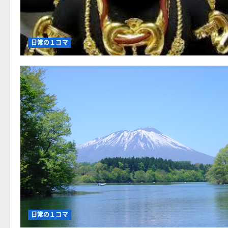
ら
に
読
む
日常の１コマ
日常の１コマ