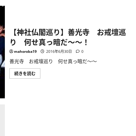
レ
ッ
キ
ン
グ
＆
盛
【神社仏閣巡り】善光寺 お戒壇巡
岡
市
り 何せ真っ暗だ～～！
内
の
宮
mahoroba19
2016年6月30日
0
沢
賢
善光寺 お戒壇巡り 何せ真っ暗だ～～
治、
石
川
【神
続きを読む
啄
社
木
仏
の
閣
足
巡
跡
り】
を
善
訪
光
ね
寺
る
お
旅
戒
に
壇
つ
巡
い
り
て
何
さ