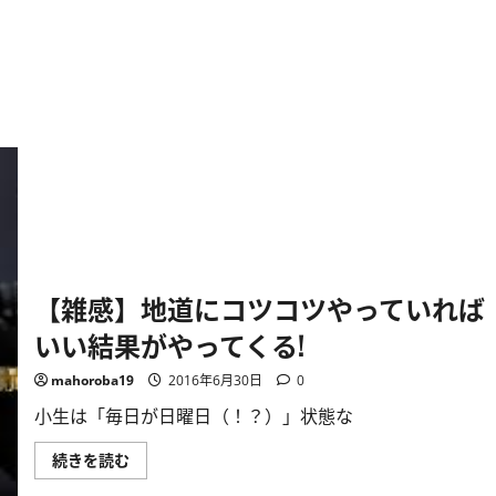
さ
ら
ら
仏
に
隆
読
寺
む
に
抜
け
る
山
道
に
あ
る
西
光
寺
の
枝
垂
【雑感】地道にコツコツやっていれば
れ
桜！
いい結果がやってくる!
に
つ
い
mahoroba19
2016年6月30日
0
て
さ
小生は「毎日が日曜日（！？）」状態な
ら
に
読
【雑
続きを読む
む
感】
地