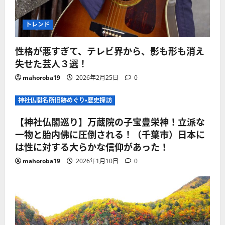
トレンド
性格が悪すぎて、テレビ界から、影も形も消え
失せた芸人３選！
mahoroba19
2026年2月25日
0
神社仏閣名所旧跡めぐり・歴史探訪
【神社仏閣巡り】万蔵院の子宝豊栄神！立派な
一物と胎内佛に圧倒される！（千葉市）日本に
は性に対する大らかな信仰があった！
mahoroba19
2026年1月10日
0