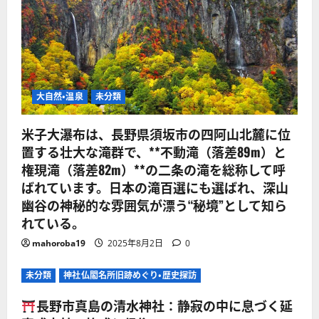
大自然・温泉
未分類
米子大瀑布は、長野県須坂市の四阿山北麓に位
置する壮大な滝群で、**不動滝（落差89m）と
権現滝（落差82m）**の二条の滝を総称して呼
ばれています。日本の滝百選にも選ばれ、深山
幽谷の神秘的な雰囲気が漂う“秘境”として知ら
れている。
mahoroba19
2025年8月2日
0
未分類
神社仏閣名所旧跡めぐり・歴史探訪
長野市真島の清水神社：静寂の中に息づく延