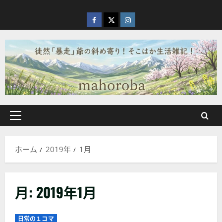
内
容
facebook
X
Instagram
を
ス
キ
ッ
プ
メ
イ
ン
ホーム
2019年
1月
メ
ニ
ュ
月:
2019年1月
ー
日常の１コマ