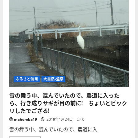
ン
所
田
旧
舎
跡
の
巡
実
り】
家
異
の
空
田
間
ん
「三
ぼ
所
と
神
畑
社」
は
不
ど
思
う
議
す
な
る？
神
に
社
ふるさと信州
大自然・温泉
つ
だ
い
っ
て
た！
さ
雪の舞う中、混んでいたので、農道に入った
に
ら
つ
に
ら、行き成りサギが目の前に! ちょいとビック
い
読
て
リしたでござる!
む
さ
ら
mahoroba19
2019年1月24日
0
に
読
雪の舞う中、混んでいたので、農道に入
む