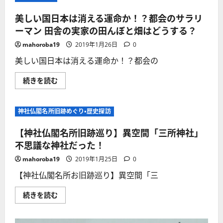
美しい国日本は消える運命か！？都会のサラリ
ーマン 田舎の実家の田んぼと畑はどうする？
mahoroba19
2019年1月26日
0
美しい国日本は消える運命か！？都会の
美
続きを読む
し
い
国
日
神社仏閣名所旧跡めぐり・歴史探訪
本
は
消
【神社仏閣名所旧跡巡り】異空間「三所神社」
え
る
不思議な神社だった！
運
命
mahoroba19
2019年1月25日
0
か！？
都
【神社仏閣名所お旧跡巡り】異空間「三
会
の
サ
【神
続きを読む
ラ
社
リ
仏
ー
閣
マ
名