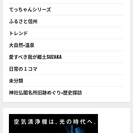
い
そ
と
の
てっちゃんシリーズ
ビ
つ
ッ
も
ク
ふるさと信州
り
リ
で
し
動
トレンド
た
き
で
始
ご
め
大自然・温泉
ざ
て
る!
い
に
る
愛すべき我が郷土SUZAKA
つ
！
い
「死
て
ね
日常の１コマ
さ
な
ら
い
に
時
未分類
読
代」
む
が
到
神社仏閣名所旧跡めぐり・歴史探訪
来！？
に
つ
い
て
さ
ら
に
読
む