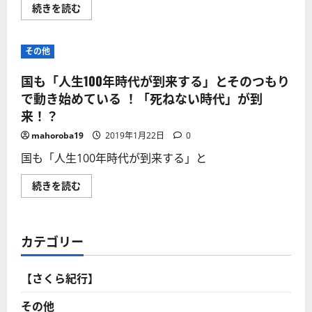
雪
続きを読む
の
舞
う
中、
その他
混
ん
で
国も「人生100年時代が到来する」とそのつもり
い
た
で動き始めている ！「死ねない時代」が到
の
来！？
で、
農
道
mahoroba19
2019年1月22日
0
に
入
国も「人生100年時代が到来する」と
っ
た
ら、
国
続きを読む
行
も
き
「人
成
生
り
100
サ
年
カテゴリー
ギ
時
が
代
目
が
の
到
【さくら紀行】
前
来
に!
す
ち
る」
その他
ょ
と