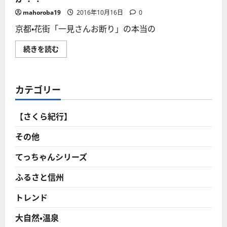
mahoroba19
2016年10月16日
0
京都・花街「一見さんお断り」の本当の
京
続きを読む
都・
花
街
「一
見
カテゴリー
さ
ん
お
断
【さくら紀行】
り」
の
本
その他
当
の
意
てっちゃんシリーズ
味
と
ふるさと信州
は？
敷
居
トレンド
が
高
い？
大自然・温泉
高
飛