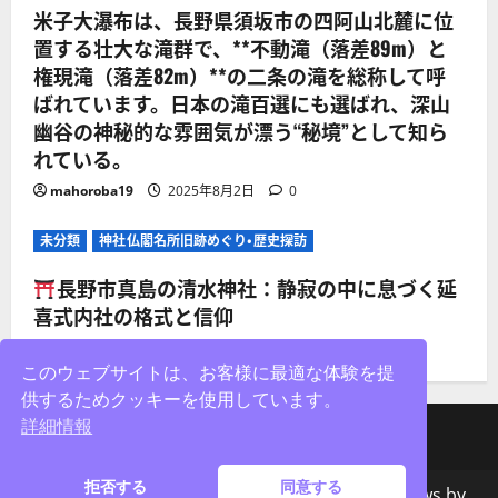
米子大瀑布は、長野県須坂市の四阿山北麓に位
置する壮大な滝群で、**不動滝（落差89m）と
権現滝（落差82m）**の二条の滝を総称して呼
ばれています。日本の滝百選にも選ばれ、深山
幽谷の神秘的な雰囲気が漂う“秘境”として知ら
れている。
mahoroba19
2025年8月2日
0
未分類
神社仏閣名所旧跡めぐり・歴史探訪
長野市真島の清水神社：静寂の中に息づく延
喜式内社の格式と信仰
mahoroba19
2025年8月2日
0
このウェブサイトは、お客様に最適な体験を提
供するためクッキーを使用しています。
詳細情報
facebook
X
Instagram
拒否する
同意する
著作権&コピー;無断転載を禁じます。
|
MoreNews
by