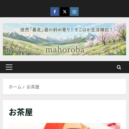
内
容
facebook
X
Instagram
を
ス
キ
ッ
プ
メ
イ
ン
ホーム
お茶屋
メ
ニ
ュ
お茶屋
ー