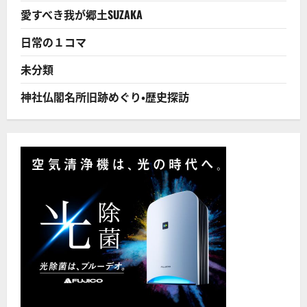
車？
愛すべき我が郷土SUZAKA
と
思
わ
日常の１コマ
れ
が
ち
未分類
だ
が！？
に
神社仏閣名所旧跡めぐり・歴史探訪
つ
い
て
さ
ら
に
読
む