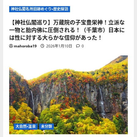
神社仏閣名所旧跡めぐり・歴史探訪
【神社仏閣巡り】万蔵院の子宝豊栄神！立派な
一物と胎内佛に圧倒される！（千葉市）日本に
は性に対する大らかな信仰があった！
mahoroba19
2026年1月10日
0
大自然・温泉
未分類