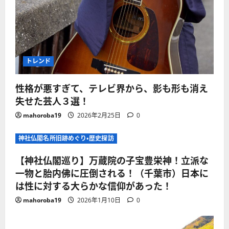
トレンド
性格が悪すぎて、テレビ界から、影も形も消え
失せた芸人３選！
mahoroba19
2026年2月25日
0
神社仏閣名所旧跡めぐり・歴史探訪
【神社仏閣巡り】万蔵院の子宝豊栄神！立派な
一物と胎内佛に圧倒される！（千葉市）日本に
は性に対する大らかな信仰があった！
mahoroba19
2026年1月10日
0