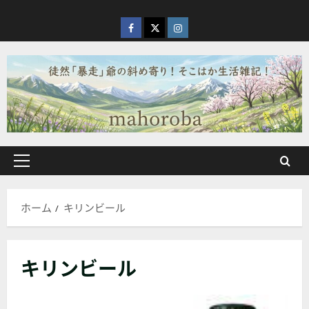
内
容
facebook
X
Instagram
を
ス
キ
ッ
プ
メ
イ
ン
ホーム
キリンビール
メ
ニ
ュ
キリンビール
ー