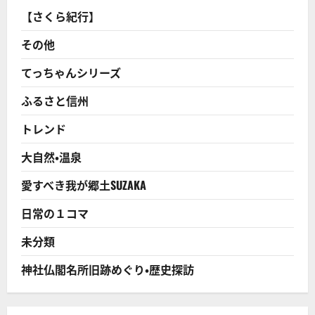
支
店
【さくら紀行】
の
奇
跡】
その他
キ
リ
ン
てっちゃんシリーズ
ビ
ー
ふるさと信州
ル
の
万
トレンド
年
最
下
大自然・温泉
位
高
知
愛すべき我が郷土SUZAKA
支
店
奮
日常の１コマ
闘
記！
に
未分類
つ
い
て
神社仏閣名所旧跡めぐり・歴史探訪
さ
ら
に
読