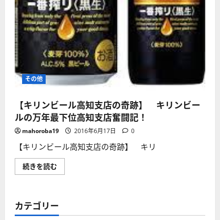
その他
【キリンビール高知支店の奇跡】 キリンビー
ルの万年最下位高知支店奮闘記！
mahoroba19
2016年6月17日
0
【キリンビール高知支店の奇跡】 キリ
【キ
続きを読む
リ
ン
ビ
ー
ル
カテゴリー
高
知