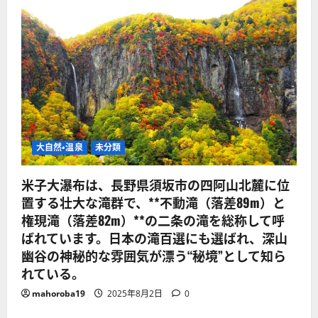
大自然・温泉
未分類
米子大瀑布は、長野県須坂市の四阿山北麓に位
置する壮大な滝群で、**不動滝（落差89m）と
権現滝（落差82m）**の二条の滝を総称して呼
ばれています。日本の滝百選にも選ばれ、深山
幽谷の神秘的な雰囲気が漂う“秘境”として知ら
れている。
mahoroba19
2025年8月2日
0