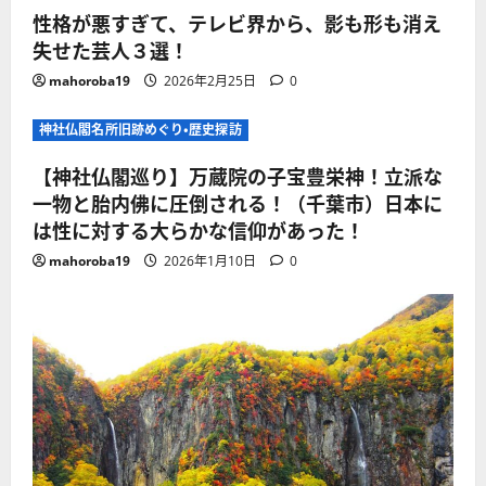
性格が悪すぎて、テレビ界から、影も形も消え
失せた芸人３選！
mahoroba19
2026年2月25日
0
神社仏閣名所旧跡めぐり・歴史探訪
【神社仏閣巡り】万蔵院の子宝豊栄神！立派な
一物と胎内佛に圧倒される！（千葉市）日本に
は性に対する大らかな信仰があった！
mahoroba19
2026年1月10日
0