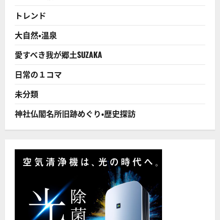
混
入
トレンド
対
応
で
大自然・温泉
炎
上
39
愛すべき我が郷土SUZAKA
歳
は
ご
日常の１コマ
ろ
も
社
未分類
長
の“上
か
神社仏閣名所旧跡めぐり・歴史探訪
ら
目
線”
に
つ
い
て
さ
ら
に
読
む