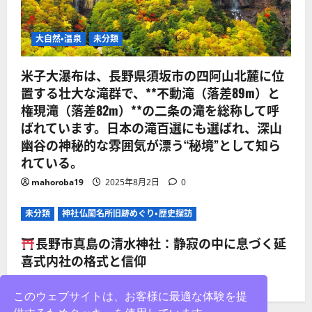
大自然・温泉
未分類
米子大瀑布は、長野県須坂市の四阿山北麓に位
置する壮大な滝群で、**不動滝（落差89m）と
権現滝（落差82m）**の二条の滝を総称して呼
ばれています。日本の滝百選にも選ばれ、深山
幽谷の神秘的な雰囲気が漂う“秘境”として知ら
れている。
mahoroba19
2025年8月2日
0
未分類
神社仏閣名所旧跡めぐり・歴史探訪
長野市真島の清水神社：静寂の中に息づく延
喜式内社の格式と信仰
mahoroba19
2025年8月2日
0
このウェブサイトは、お客様に最適な体験を提