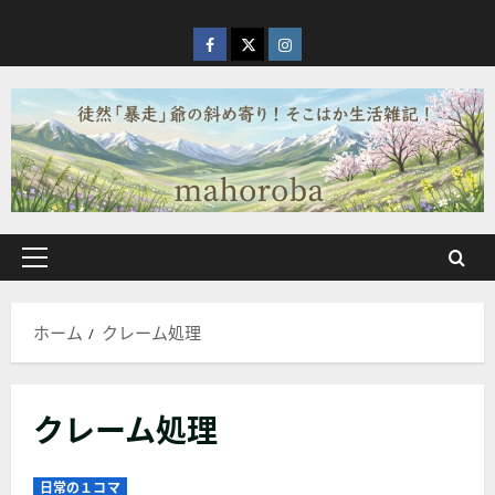
内
容
facebook
X
Instagram
を
ス
キ
ッ
プ
メ
イ
ン
ホーム
クレーム処理
メ
ニ
ュ
クレーム処理
ー
日常の１コマ