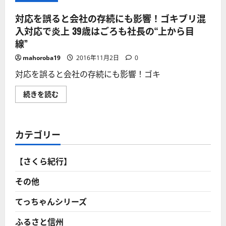
対応を誤ると会社の存続にも影響！ゴキブリ混
入対応で炎上 39歳はごろも社長の“上から目
線”
mahoroba19
2016年11月2日
0
対応を誤ると会社の存続にも影響！ゴキ
対
続きを読む
応
を
誤
る
と
カテゴリー
会
社
の
存
【さくら紀行】
続
に
も
その他
影
響！
ゴ
てっちゃんシリーズ
キ
ブ
ふるさと信州
リ