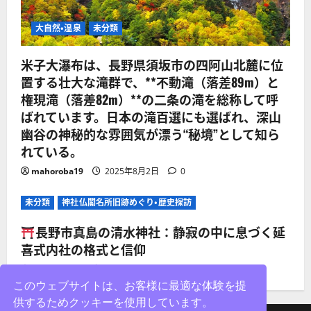
大自然・温泉
未分類
米子大瀑布は、長野県須坂市の四阿山北麓に位
置する壮大な滝群で、**不動滝（落差89m）と
権現滝（落差82m）**の二条の滝を総称して呼
ばれています。日本の滝百選にも選ばれ、深山
幽谷の神秘的な雰囲気が漂う“秘境”として知ら
れている。
mahoroba19
2025年8月2日
0
未分類
神社仏閣名所旧跡めぐり・歴史探訪
長野市真島の清水神社：静寂の中に息づく延
喜式内社の格式と信仰
mahoroba19
2025年8月2日
0
このウェブサイトは、お客様に最適な体験を提
供するためクッキーを使用しています。