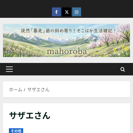
内
容
facebook
X
Instagram
を
ス
キ
ッ
プ
メ
イ
ン
ホーム
サザエさん
メ
ニ
ュ
サザエさん
ー
その他