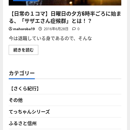
ス？」
で
フ
【日常の１コマ】日曜日の夕方6時半ごろに始ま
ァ
ン
る、「サザエさん症候群」とは！？
憤
る！
mahoroba19
2016年6月28日
0
に
つ
今は退職している身であるので、そんな
い
て
さ
【日
続きを読む
ら
常
に
の
読
１
む
コ
マ】
カテゴリー
日
曜
日
の
【さくら紀行】
夕
方
6
その他
時
半
ご
てっちゃんシリーズ
ろ
に
ふるさと信州
始
ま