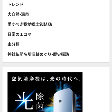
る、
トレンド
「サ
ザ
エ
大自然・温泉
さ
ん
症
愛すべき我が郷土SUZAKA
候
群」
と
日常の１コマ
は！？
に
つ
未分類
い
て
さ
神社仏閣名所旧跡めぐり・歴史探訪
ら
に
読
む