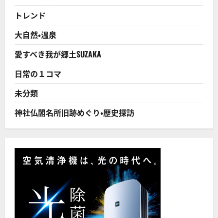
導
入・
トレンド
展
開！
例
大自然・温泉
え
ば
320
愛すべき我が郷土SUZAKA
円
高
単
日常の１コマ
価
ア
イ
未分類
ス、
10
日
神社仏閣名所旧跡めぐり・歴史探訪
で
100
万
個
販
売
の
実
績！
に
つ
い
て
さ
ら