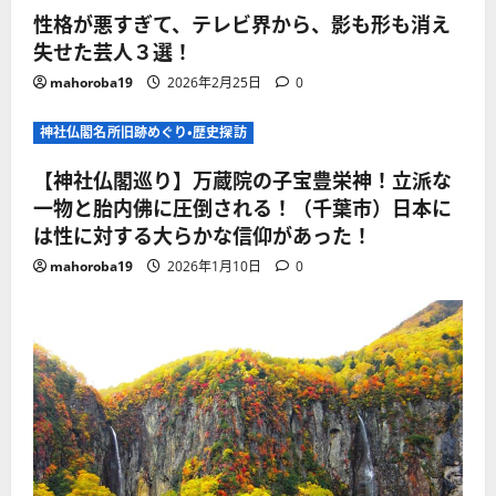
性格が悪すぎて、テレビ界から、影も形も消え
失せた芸人３選！
mahoroba19
2026年2月25日
0
神社仏閣名所旧跡めぐり・歴史探訪
【神社仏閣巡り】万蔵院の子宝豊栄神！立派な
一物と胎内佛に圧倒される！（千葉市）日本に
は性に対する大らかな信仰があった！
mahoroba19
2026年1月10日
0