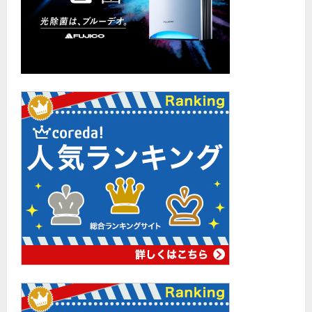
に
読
む