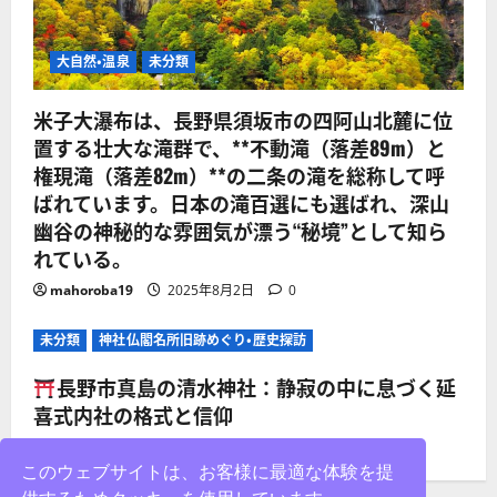
大自然・温泉
未分類
米子大瀑布は、長野県須坂市の四阿山北麓に位
置する壮大な滝群で、**不動滝（落差89m）と
権現滝（落差82m）**の二条の滝を総称して呼
ばれています。日本の滝百選にも選ばれ、深山
幽谷の神秘的な雰囲気が漂う“秘境”として知ら
れている。
mahoroba19
2025年8月2日
0
未分類
神社仏閣名所旧跡めぐり・歴史探訪
長野市真島の清水神社：静寂の中に息づく延
喜式内社の格式と信仰
mahoroba19
2025年8月2日
0
このウェブサイトは、お客様に最適な体験を提