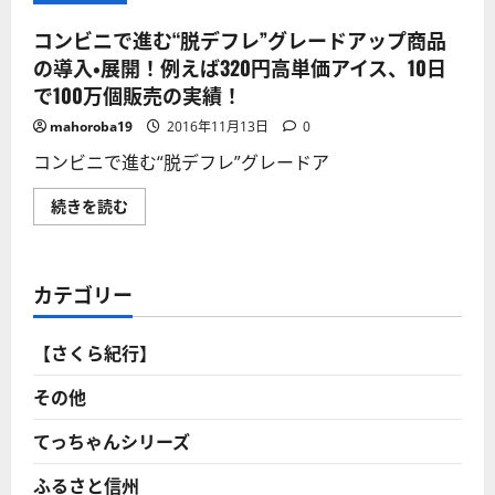
コンビニで進む“脱デフレ”グレードアップ商品
の導入・展開！例えば320円高単価アイス、10日
で100万個販売の実績！
mahoroba19
2016年11月13日
0
コンビニで進む“脱デフレ”グレードア
コ
続きを読む
ン
ビ
ニ
で
進
カテゴリー
む“脱
デ
フ
レ”グ
【さくら紀行】
レ
ー
ド
その他
ア
ッ
プ
てっちゃんシリーズ
商
品
ふるさと信州
の