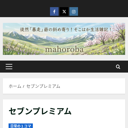
内
容
facebook
X
Instagram
を
ス
キ
ッ
プ
メ
イ
ン
ホーム
セブンプレミアム
メ
ニ
ュ
セブンプレミアム
ー
日常の１コマ