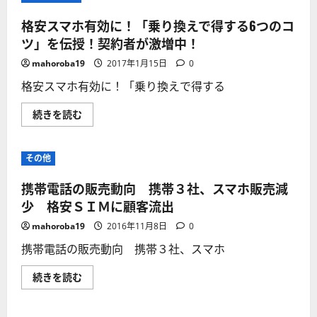
格安スマホ有効に！「乗り換えで得する6つのコ
ツ」を伝授！契約者が激増中！
mahoroba19
2017年1月15日
0
格安スマホ有効に！「乗り換えで得する
格
続きを読む
安
ス
マ
ホ
その他
有
効
に！
携帯電話の販売動向 携帯３社、スマホ販売減
「乗
り
少 格安ＳＩＭに顧客流出
換
え
mahoroba19
2016年11月8日
0
で
得
携帯電話の販売動向 携帯３社、スマホ
す
る
6
携
続きを読む
つ
帯
の
電
コ
話
ツ」
の