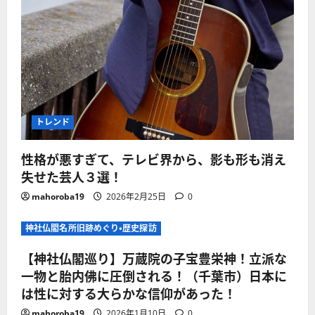
トレンド
性格が悪すぎて、テレビ界から、影も形も消え
失せた芸人３選！
mahoroba19
2026年2月25日
0
神社仏閣名所旧跡めぐり・歴史探訪
【神社仏閣巡り】万蔵院の子宝豊栄神！立派な
一物と胎内佛に圧倒される！（千葉市）日本に
は性に対する大らかな信仰があった！
mahoroba19
2026年1月10日
0