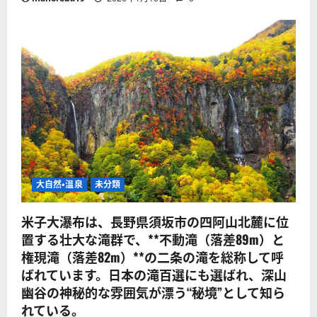
大自然・温泉
未分類
米子大瀑布は、長野県須坂市の四阿山北麓に位
置する壮大な滝群で、**不動滝（落差89m）と
権現滝（落差82m）**の二条の滝を総称して呼
ばれています。日本の滝百選にも選ばれ、深山
幽谷の神秘的な雰囲気が漂う“秘境”として知ら
れている。