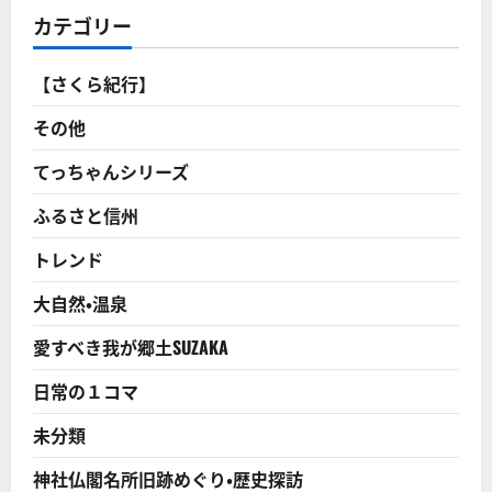
を
販
カテゴリー
伝
売
授！
動
契
向
約
携
【さくら紀行】
者
帯
が
３
激
社、
その他
増
ス
中！
マ
に
ホ
てっちゃんシリーズ
つ
販
い
売
て
ふるさと信州
減
さ
少
ら
格
に
トレンド
安
読
Ｓ
む
Ｉ
大自然・温泉
Ｍ
に
顧
愛すべき我が郷土SUZAKA
客
流
出
日常の１コマ
に
つ
い
未分類
て
さ
ら
神社仏閣名所旧跡めぐり・歴史探訪
に