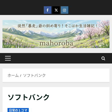
内
容
facebook
X
Instagram
を
ス
キ
ッ
プ
メ
イ
ン
ホーム
ソフトバンク
メ
ニ
ュ
ソフトバンク
ー
日常の１コマ