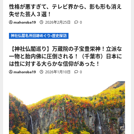
性格が悪すぎて、テレビ界から、影も形も消え
失せた芸人３選！
mahoroba19
2026年2月25日
0
神社仏閣名所旧跡めぐり・歴史探訪
【神社仏閣巡り】万蔵院の子宝豊栄神！立派な
一物と胎内佛に圧倒される！（千葉市）日本に
は性に対する大らかな信仰があった！
mahoroba19
2026年1月10日
0