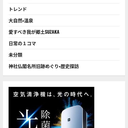
が
出
トレンド
現
次
回
大自然・温泉
は
約
20
愛すべき我が郷土SUZAKA
年
後
だ
日常の１コマ
か
ら
見
未分類
逃
し
た
神社仏閣名所旧跡めぐり・歴史探訪
ら
あ
か
ん！
に
つ
い
て
さ
ら
に
読
む