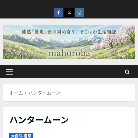
内
容
facebook
X
Instagram
を
ス
キ
ッ
プ
メ
イ
ン
ホーム
ハンタームーン
メ
ニ
ュ
ハンタームーン
ー
大自然・温泉