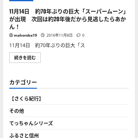
11月14日 約70年ぶりの巨大「スーパームーン」
が出現 次回は約20年後だから見逃したらあか
ん！
mahoroba19
2016年11月8日
0
11月14日 約70年ぶりの巨大「ス
11
続きを読む
月
14
日
約
70
カテゴリー
年
ぶ
り
の
【さくら紀行】
巨
大
「ス
その他
ー
パ
ー
てっちゃんシリーズ
ム
ー
ふるさと信州
ン」