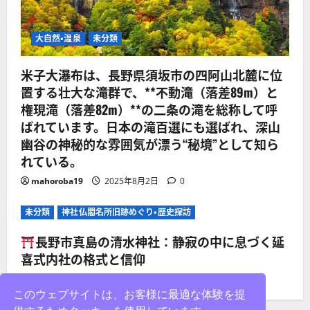
大自然・温泉
未分類
米子大瀑布は、長野県須坂市の四阿山北麓に位
置する壮大な滝群で、**不動滝（落差89m）と
権現滝（落差82m）**の二条の滝を総称して呼
ばれています。日本の滝百選にも選ばれ、深山
幽谷の神秘的な雰囲気が漂う“秘境”として知ら
れている。
mahoroba19
2025年8月2日
0
未分類
神社仏閣名所旧跡めぐり・歴史探訪
長野市真島の清水神社：静寂の中に息づく延
喜式内社の格式と信仰
mahoroba19
2025年8月2日
0
このウェブサイトは、お客様に最適な体験を提