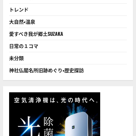
が
出
トレンド
現
次
回
大自然・温泉
は
約
20
愛すべき我が郷土SUZAKA
年
後
だ
日常の１コマ
か
ら
見
未分類
逃
し
た
神社仏閣名所旧跡めぐり・歴史探訪
ら
あ
か
ん！
に
つ
い
て
さ
ら
に
読
む