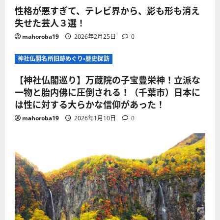
性格が悪すぎて、テレビ界から、影も形も消え
失せた芸人３選！
mahoroba19
2026年2月25日
0
神社仏閣名所旧跡めぐり・歴史探訪
【神社仏閣巡り】万蔵院の子宝豊栄神！立派な
一物と胎内佛に圧倒される！（千葉市）日本に
は性に対する大らかな信仰があった！
mahoroba19
2026年1月10日
0