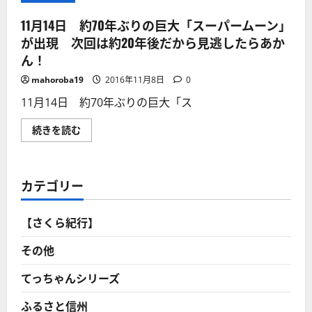
11月14日 約70年ぶりの巨大「スーパームーン」
が出現 次回は約20年後だから見逃したらあか
ん！
mahoroba19
2016年11月8日
0
11月14日 約70年ぶりの巨大「ス
11
続きを読む
月
14
日
約
70
カテゴリー
年
ぶ
り
の
【さくら紀行】
巨
大
「ス
その他
ー
パ
ー
てっちゃんシリーズ
ム
ー
ふるさと信州
ン」