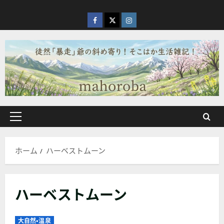
内
容
facebook
X
Instagram
を
ス
キ
ッ
プ
メ
イ
ン
ホーム
ハーベストムーン
メ
ニ
ュ
ハーベストムーン
ー
大自然・温泉