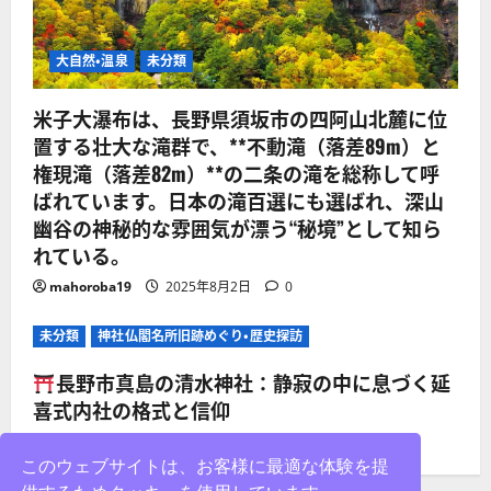
大自然・温泉
未分類
米子大瀑布は、長野県須坂市の四阿山北麓に位
置する壮大な滝群で、**不動滝（落差89m）と
権現滝（落差82m）**の二条の滝を総称して呼
ばれています。日本の滝百選にも選ばれ、深山
幽谷の神秘的な雰囲気が漂う“秘境”として知ら
れている。
mahoroba19
2025年8月2日
0
未分類
神社仏閣名所旧跡めぐり・歴史探訪
長野市真島の清水神社：静寂の中に息づく延
喜式内社の格式と信仰
mahoroba19
2025年8月2日
0
このウェブサイトは、お客様に最適な体験を提