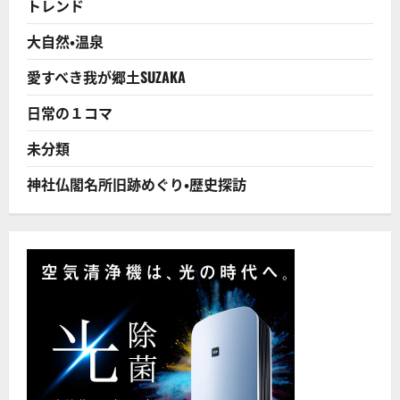
トレンド
目
的
に
大自然・温泉
つ
い
て
愛すべき我が郷土SUZAKA
さ
ら
に
日常の１コマ
読
む
未分類
神社仏閣名所旧跡めぐり・歴史探訪