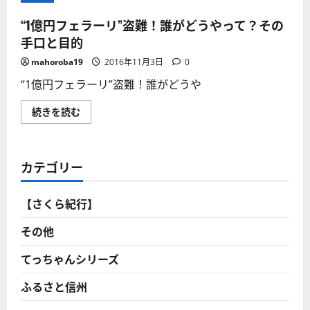
“1億円フェラーリ”盗難！誰がどうやって？その
手口と目的
mahoroba19
2016年11月3日
0
“1億円フェラーリ”盗難！誰がどうや
“1
続きを読む
億
円
フ
ェ
ラ
カテゴリー
ー
リ”盗
難！
誰
【さくら紀行】
が
ど
う
その他
や
っ
て？
てっちゃんシリーズ
そ
の
ふるさと信州
手
口
と