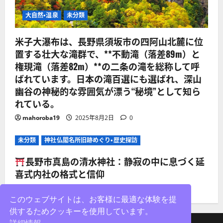
大自然・温泉
未分類
米子大瀑布は、長野県須坂市の四阿山北麓に位
置する壮大な滝群で、**不動滝（落差89m）と
権現滝（落差82m）**の二条の滝を総称して呼
ばれています。日本の滝百選にも選ばれ、深山
幽谷の神秘的な雰囲気が漂う“秘境”として知ら
れている。
mahoroba19
2025年8月2日
0
未分類
神社仏閣名所旧跡めぐり・歴史探訪
長野市真島の清水神社：静寂の中に息づく延
喜式内社の格式と信仰
mahoroba19
2025年8月2日
0
このウェブサイトは、お客様に最適な体験を提
供するためクッキーを使用しています。