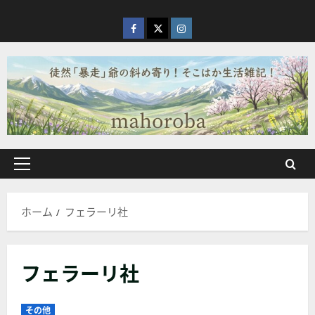
内
容
facebook
X
Instagram
を
ス
キ
ッ
プ
メ
イ
ン
ホーム
フェラーリ社
メ
ニ
ュ
フェラーリ社
ー
その他