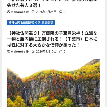
失せた芸人３選！
mahoroba19
2026年2月25日
0
神社仏閣名所旧跡めぐり・歴史探訪
【神社仏閣巡り】万蔵院の子宝豊栄神！立派な
一物と胎内佛に圧倒される！（千葉市）日本に
は性に対する大らかな信仰があった！
mahoroba19
2026年1月10日
0