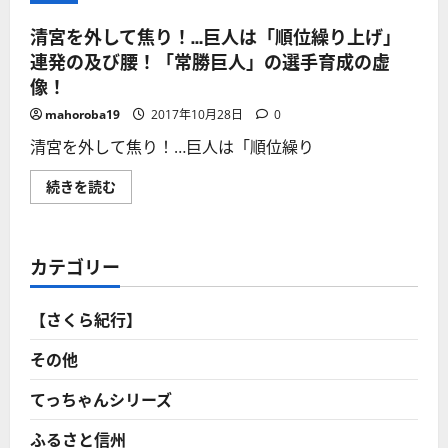
清宮を外して焦り！…巨人は「順位繰り上げ」
連発の及び腰！「常勝巨人」の選手育成の虚
像！
mahoroba19
2017年10月28日
0
清宮を外して焦り！…巨人は「順位繰り
清
続きを読む
宮
を
外
し
て
カテゴリー
焦
り！…
巨
人
【さくら紀行】
は
「順
位
その他
繰
り
上
てっちゃんシリーズ
げ」
連
ふるさと信州
発