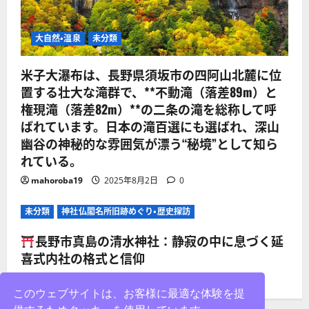
大自然・温泉
未分類
米子大瀑布は、長野県須坂市の四阿山北麓に位
置する壮大な滝群で、**不動滝（落差89m）と
権現滝（落差82m）**の二条の滝を総称して呼
ばれています。日本の滝百選にも選ばれ、深山
幽谷の神秘的な雰囲気が漂う“秘境”として知ら
れている。
mahoroba19
2025年8月2日
0
未分類
神社仏閣名所旧跡めぐり・歴史探訪
長野市真島の清水神社：静寂の中に息づく延
喜式内社の格式と信仰
mahoroba19
2025年8月2日
0
このウェブサイトは、お客様に最適な体験を提