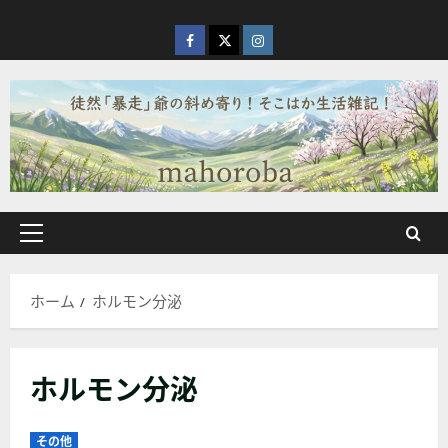
内
容
facebook
X
Instagram
を
ス
キ
ッ
プ
メ
イ
ン
ホーム
ホルモン分泌
メ
ニ
ュ
ホルモン分泌
ー
その他