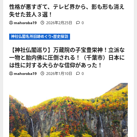
性格が悪すぎて、テレビ界から、影も形も消え
失せた芸人３選！
mahoroba19
2026年2月25日
0
神社仏閣名所旧跡めぐり・歴史探訪
【神社仏閣巡り】万蔵院の子宝豊栄神！立派な
一物と胎内佛に圧倒される！（千葉市）日本に
は性に対する大らかな信仰があった！
mahoroba19
2026年1月10日
0