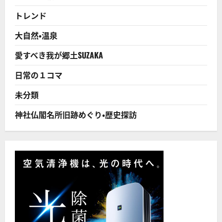
の
及
トレンド
び
腰！
「常
大自然・温泉
勝
巨
人」
愛すべき我が郷土SUZAKA
の
選
手
日常の１コマ
育
成
の
未分類
虚
像！
神社仏閣名所旧跡めぐり・歴史探訪
に
つ
い
て
さ
ら
に
読
む