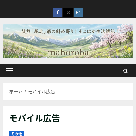
内
容
facebook
X
Instagram
を
ス
キ
ッ
プ
メ
イ
ン
ホーム
モバイル広告
メ
ニ
ュ
モバイル広告
ー
その他