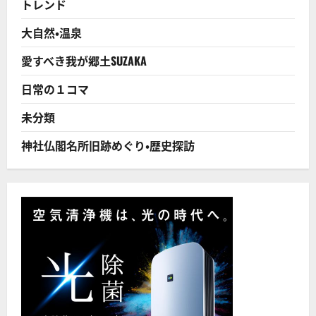
トレンド
上
回
る！
大自然・温泉
に
つ
い
愛すべき我が郷土SUZAKA
て
さ
ら
日常の１コマ
に
読
む
未分類
神社仏閣名所旧跡めぐり・歴史探訪