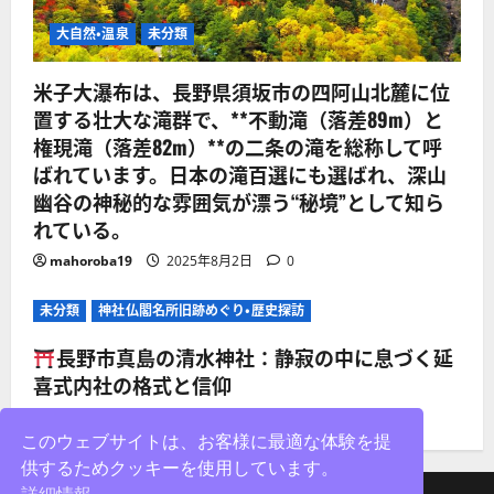
大自然・温泉
未分類
米子大瀑布は、長野県須坂市の四阿山北麓に位
置する壮大な滝群で、**不動滝（落差89m）と
権現滝（落差82m）**の二条の滝を総称して呼
ばれています。日本の滝百選にも選ばれ、深山
幽谷の神秘的な雰囲気が漂う“秘境”として知ら
れている。
mahoroba19
2025年8月2日
0
未分類
神社仏閣名所旧跡めぐり・歴史探訪
長野市真島の清水神社：静寂の中に息づく延
喜式内社の格式と信仰
mahoroba19
2025年8月2日
0
このウェブサイトは、お客様に最適な体験を提
供するためクッキーを使用しています。