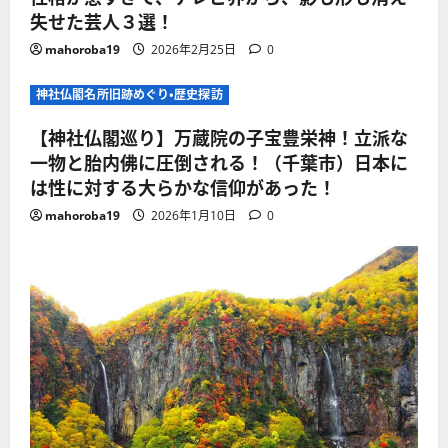
失せた芸人３選！
mahoroba19
2026年2月25日
0
神社仏閣名所旧跡めぐり・歴史探訪
【神社仏閣巡り】万蔵院の子宝豊栄神！立派な
一物と胎内佛に圧倒される！（千葉市）日本に
は性に対する大らかな信仰があった！
mahoroba19
2026年1月10日
0