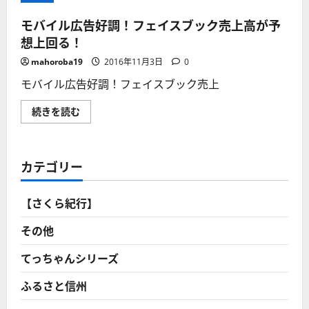
モバイル広告好調！フェイスブック売上高が予
想上回る！
mahoroba19
2016年11月3日
0
モバイル広告好調！フェイスブック売上
モ
続きを読む
バ
イ
ル
広
告
カテゴリー
好
調！
フ
ェ
【さくら紀行】
イ
ス
ブ
その他
ッ
ク
売
てっちゃんシリーズ
上
高
ふるさと信州
が
予
想