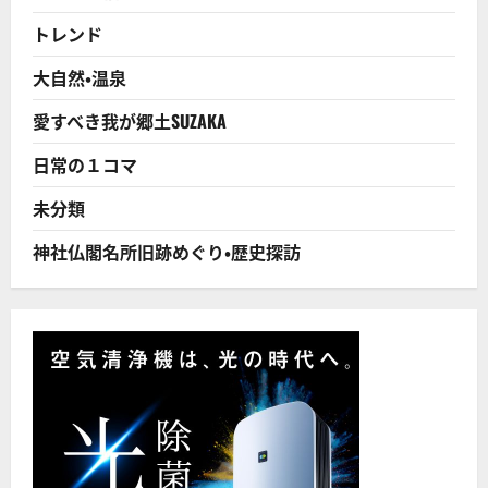
え
る！
トレンド
絶
滅
危
大自然・温泉
惧
種
で
愛すべき我が郷土SUZAKA
も
国
際
日常の１コマ
取
引
の
未分類
規
制
に
神社仏閣名所旧跡めぐり・歴史探訪
な
っ
て
い
な
い
「ニ
ホ
ン
ウ
ナ
ギ」
の
現
状