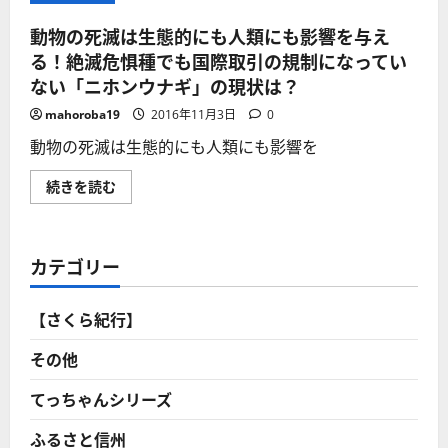
動物の死滅は生態的にも人類にも影響を与え
る！絶滅危惧種でも国際取引の規制になってい
ない「ニホンウナギ」の現状は？
mahoroba19
2016年11月3日
0
動物の死滅は生態的にも人類にも影響を
動
続きを読む
物
の
死
滅
は
カテゴリー
生
態
的
に
【さくら紀行】
も
人
類
その他
に
も
影
てっちゃんシリーズ
響
を
ふるさと信州
与