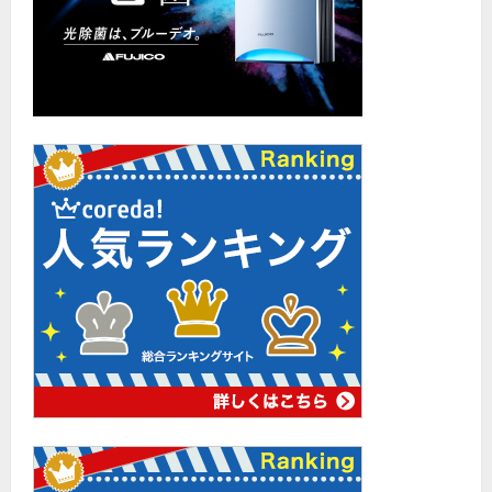
は？
に
つ
い
て
さ
ら
に
読
む