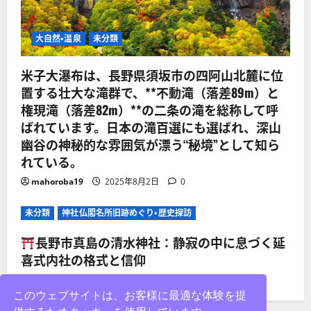
大自然・温泉
未分類
米子大瀑布は、長野県須坂市の四阿山北麓に位
置する壮大な滝群で、**不動滝（落差89m）と
権現滝（落差82m）**の二条の滝を総称して呼
ばれています。日本の滝百選にも選ばれ、深山
幽谷の神秘的な雰囲気が漂う“秘境”として知ら
れている。
mahoroba19
2025年8月2日
0
未分類
神社仏閣名所旧跡めぐり・歴史探訪
長野市真島の清水神社：静寂の中に息づく延
喜式内社の格式と信仰
mahoroba19
2025年8月2日
0
このウェブサイトは、お客様に最適な体験を提