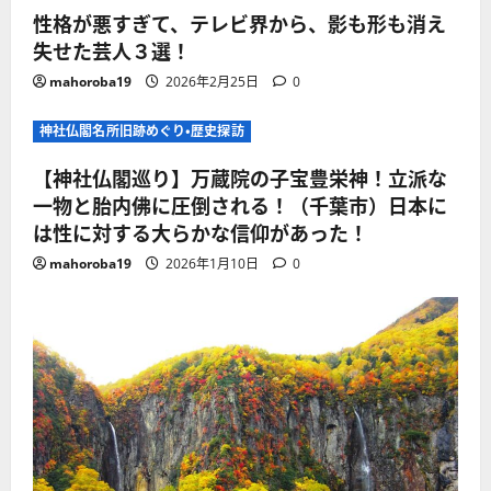
性格が悪すぎて、テレビ界から、影も形も消え
失せた芸人３選！
mahoroba19
2026年2月25日
0
神社仏閣名所旧跡めぐり・歴史探訪
【神社仏閣巡り】万蔵院の子宝豊栄神！立派な
一物と胎内佛に圧倒される！（千葉市）日本に
は性に対する大らかな信仰があった！
mahoroba19
2026年1月10日
0