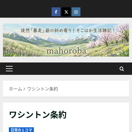
内
容
facebook
X
Instagram
を
ス
キ
ッ
プ
メ
イ
ン
ホーム
ワシントン条約
メ
ニ
ュ
ワシントン条約
ー
日常の１コマ