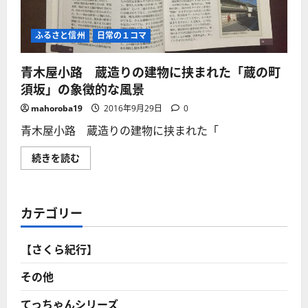
小
路」
考・
ま
ふるさと信州
日常の１コマ
ほ
ろ
ば
青木屋小路 蔵造りの建物に挟まれた「蔵の町
の
国
須坂」の象徴的な風景
で
出
会
mahoroba19
2016年9月29日
0
っ
た
青木屋小路 蔵造りの建物に挟まれた「
編
集
者
青
続きを読む
と
木
の
屋
縁！
小
に
路
つ
蔵
カテゴリー
い
造
て
り
さ
の
ら
建
【さくら紀行】
に
物
読
に
む
挟
その他
ま
れ
た
てっちゃんシリーズ