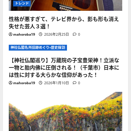
トレンド
性格が悪すぎて、テレビ界から、影も形も消え
失せた芸人３選！
mahoroba19
2026年2月25日
0
神社仏閣名所旧跡めぐり・歴史探訪
【神社仏閣巡り】万蔵院の子宝豊栄神！立派な
一物と胎内佛に圧倒される！（千葉市）日本に
は性に対する大らかな信仰があった！
mahoroba19
2026年1月10日
0