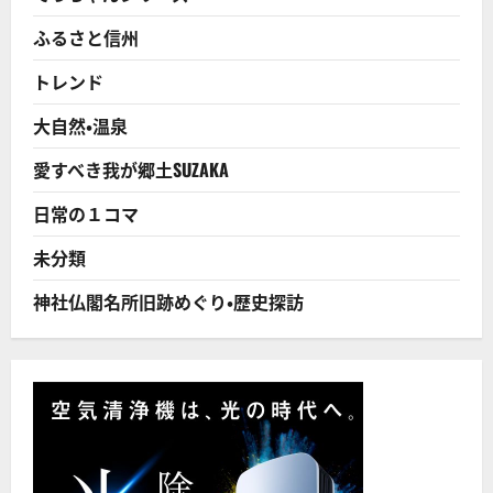
「蔵
の
ふるさと信州
町
須
坂」
トレンド
の
象
徴
大自然・温泉
的
な
風
愛すべき我が郷土SUZAKA
景
に
つ
日常の１コマ
い
て
さ
未分類
ら
に
読
神社仏閣名所旧跡めぐり・歴史探訪
む