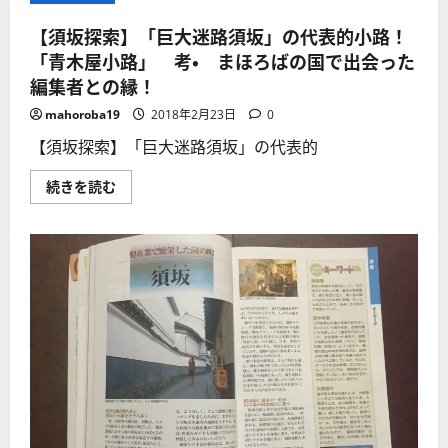
【須坂探索】「巨大迷路須坂」の代表的小路！
「青木屋小路」 考・ まほろばの国で出会った
編集者との縁！
mahoroba19
2018年2月23日
0
【須坂探索】「巨大迷路須坂」の代表的
【須
続きを読む
坂
探
索】
「巨
大
迷
路
須
坂」
の
代
表
的
小
路！
「青
木
屋