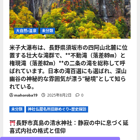
大自然・温泉
未分類
米子大瀑布は、長野県須坂市の四阿山北麓に位
置する壮大な滝群で、**不動滝（落差89m）と
権現滝（落差82m）**の二条の滝を総称して呼
ばれています。日本の滝百選にも選ばれ、深山
幽谷の神秘的な雰囲気が漂う“秘境”として知ら
れている。
mahoroba19
2025年8月2日
0
未分類
神社仏閣名所旧跡めぐり・歴史探訪
長野市真島の清水神社：静寂の中に息づく延
喜式内社の格式と信仰
mahoroba19
2025年8月2日
0