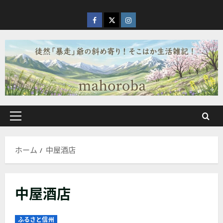
内
容
facebook
X
Instagram
を
ス
キ
ッ
プ
メ
イ
ン
ホーム
中屋酒店
メ
ニ
ュ
中屋酒店
ー
ふるさと信州