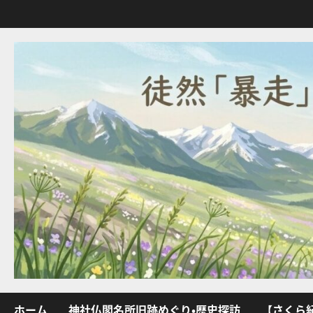
内
容
を
ス
キ
ッ
プ
ホーム
神社仏閣名所旧跡めぐり・歴史探訪
【さくら