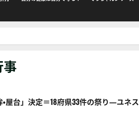
行事
屋台」決定＝18府県33件の祭り―ユネス