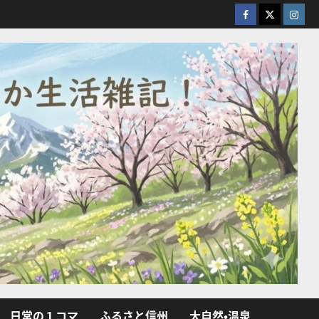
facebook
X
Insta
日常の１コマ
ふるさと信州
大自然・温泉