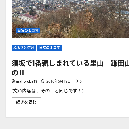
日常の１コマ
ふるさと信州
日常の１コマ
須坂で1番親しまれている里山 鎌田
のⅡ
mahoroba19
2016年6月19日
0
(文章内容は、そのⅠと同じです！)
須
続きを読む
坂
で
1
番
親
し