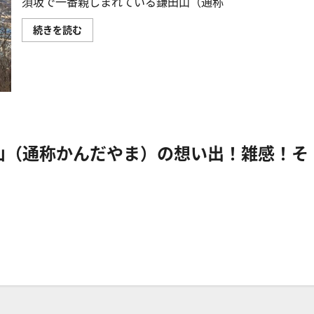
須坂で一番親しまれている鎌田山（通称
須
続きを読む
坂
で
一
番
親
し
ま
れ
て
い
る
山（通称かんだやま）の想い出！雑感！そ
鎌
田
山
（通
称
か
ん
だ
や
ま）
の
想
い
出！
雑
感！
に
つ