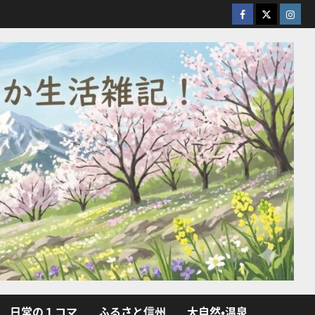
facebook
X
Insta
日常の１コマ
ふるさと信州
大自然・温泉