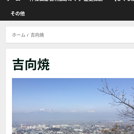
その他
ホーム
吉向焼
吉向焼