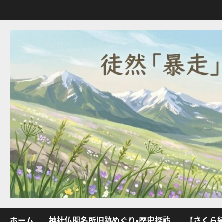
内
容
を
ス
キ
ッ
プ
ホーム
神社仏閣名所旧跡めぐり・歴史探訪
【さくら