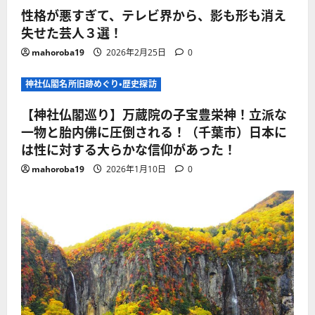
性格が悪すぎて、テレビ界から、影も形も消え
失せた芸人３選！
mahoroba19
2026年2月25日
0
神社仏閣名所旧跡めぐり・歴史探訪
【神社仏閣巡り】万蔵院の子宝豊栄神！立派な
一物と胎内佛に圧倒される！（千葉市）日本に
は性に対する大らかな信仰があった！
mahoroba19
2026年1月10日
0