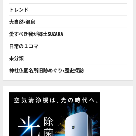
が
出
トレンド
現
次
回
大自然・温泉
は
約
20
愛すべき我が郷土SUZAKA
年
後
だ
日常の１コマ
か
ら
見
未分類
逃
し
た
神社仏閣名所旧跡めぐり・歴史探訪
ら
あ
か
ん！
に
つ
い
て
さ
ら
に
読
む