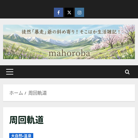
内
容
facebook
X
Instagram
を
ス
キ
ッ
プ
メ
イ
ン
ホーム
周回軌道
メ
ニ
ュ
周回軌道
ー
大自然・温泉