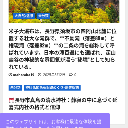
大自然・温泉
未分類
米子大瀑布は、長野県須坂市の四阿山北麓に位
置する壮大な滝群で、**不動滝（落差89m）と
権現滝（落差82m）**の二条の滝を総称して呼
ばれています。日本の滝百選にも選ばれ、深山
幽谷の神秘的な雰囲気が漂う“秘境”として知ら
れている。
mahoroba19
2025年8月2日
0
未分類
神社仏閣名所旧跡めぐり・歴史探訪
長野市真島の清水神社：静寂の中に息づく延
喜式内社の格式と信仰
mahoroba19
2025年8月2日
0
このウェブサイトは、お客様に最適な体験を提