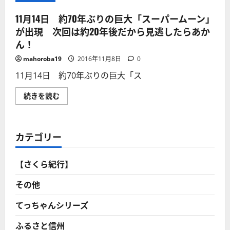
11月14日 約70年ぶりの巨大「スーパームーン」
が出現 次回は約20年後だから見逃したらあか
ん！
mahoroba19
2016年11月8日
0
11月14日 約70年ぶりの巨大「ス
11
続きを読む
月
14
日
約
70
カテゴリー
年
ぶ
り
の
【さくら紀行】
巨
大
「ス
その他
ー
パ
ー
てっちゃんシリーズ
ム
ー
ふるさと信州
ン」