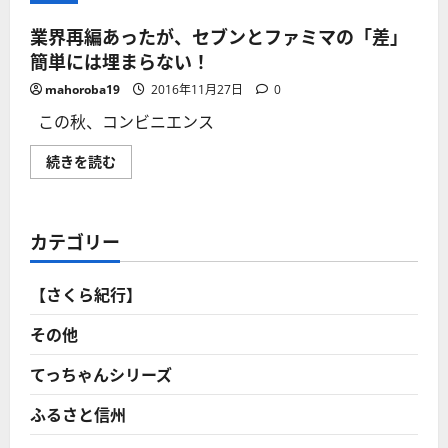
業界再編あったが、セブンとファミマの「差」
簡単には埋まらない！
mahoroba19
2016年11月27日
0
この秋、コンビニエンス
業
続きを読む
界
再
編
あ
っ
カテゴリー
た
が、
セ
ブ
【さくら紀行】
ン
と
フ
その他
ァ
ミ
マ
てっちゃんシリーズ
の
「差」
ふるさと信州
簡
単
に