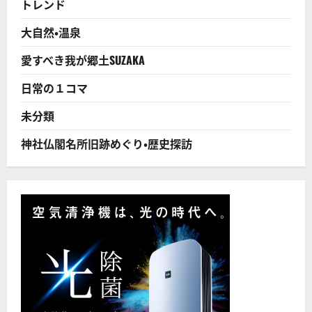
トレンド
は
埋
ま
大自然・温泉
ら
な
い！
愛すべき我が郷土SUZAKA
に
つ
い
日常の１コマ
て
さ
ら
未分類
に
読
む
神社仏閣名所旧跡めぐり・歴史探訪