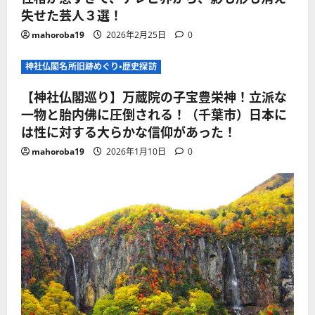
失せた芸人３選！
mahoroba19
2026年2月25日
0
神社仏閣名所旧跡めぐり・歴史探訪
【神社仏閣巡り】万蔵院の子宝豊栄神！立派な
一物と胎内佛に圧倒される！（千葉市）日本に
は性に対する大らかな信仰があった！
mahoroba19
2026年1月10日
0