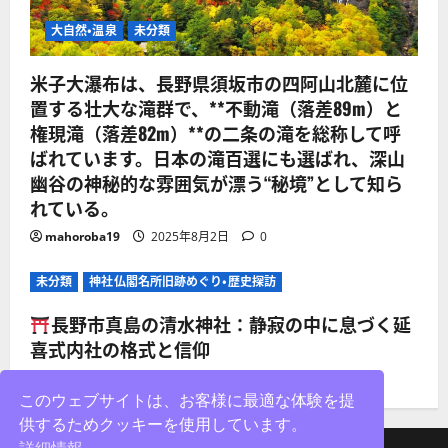
大自然・温泉
未分類
米子大瀑布は、長野県須坂市の四阿山北麓に位
置する壮大な滝群で、**不動滝（落差89m）と
権現滝（落差82m）**の二条の滝を総称して呼
ばれています。日本の滝百選にも選ばれ、深山
幽谷の神秘的な雰囲気が漂う“秘境”として知ら
れている。
mahoroba19
2025年8月2日
0
未分類
神社仏閣名所旧跡めぐり・歴史探訪
長野市真島の清水神社：静寂の中に息づく延
喜式内社の格式と信仰
mahoroba19
2025年8月2日
0
このウェブサイトは、お客様に最適な体験を提
供するためクッキーを使用しています。