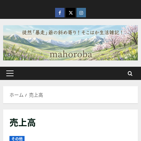
内
容
facebook
X
Instagram
を
ス
キ
ッ
プ
メ
イ
ン
ホーム
売上高
メ
ニ
ュ
売上高
ー
その他