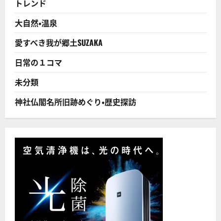
トレンド
ベ
ス
ト
大自然・温泉
5
に
つ
愛すべき我が郷土SUZAKA
い
て
さ
日常の１コマ
ら
に
読
未分類
む
神社仏閣名所旧跡めぐり・歴史探訪