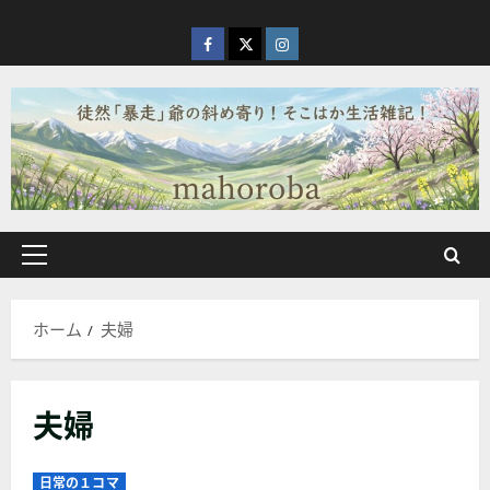
内
容
facebook
X
Instagram
を
ス
キ
ッ
プ
メ
イ
ン
ホーム
夫婦
メ
ニ
ュ
夫婦
ー
日常の１コマ