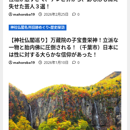
失せた芸人３選！
mahoroba19
2026年2月25日
0
神社仏閣名所旧跡めぐり・歴史探訪
【神社仏閣巡り】万蔵院の子宝豊栄神！立派な
一物と胎内佛に圧倒される！（千葉市）日本に
は性に対する大らかな信仰があった！
mahoroba19
2026年1月10日
0