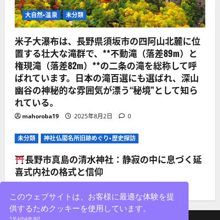
大自然・温泉
未分類
米子大瀑布は、長野県須坂市の四阿山北麓に位
置する壮大な滝群で、**不動滝（落差89m）と
権現滝（落差82m）**の二条の滝を総称して呼
ばれています。日本の滝百選にも選ばれ、深山
幽谷の神秘的な雰囲気が漂う“秘境”として知ら
れている。
mahoroba19
2025年8月2日
0
未分類
神社仏閣名所旧跡めぐり・歴史探訪
長野市真島の清水神社：静寂の中に息づく延
喜式内社の格式と信仰
mahoroba19
2025年8月2日
0
このウェブサイトは、お客様に最適な体験を提
供するためクッキーを使用しています。