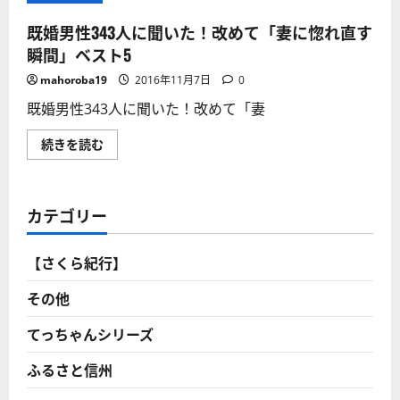
既婚男性343人に聞いた！改めて「妻に惚れ直す
瞬間」ベスト5
mahoroba19
2016年11月7日
0
既婚男性343人に聞いた！改めて「妻
既
続きを読む
婚
男
性
343
人
カテゴリー
に
聞
い
た！
【さくら紀行】
改
め
て
その他
「妻
に
惚
てっちゃんシリーズ
れ
直
ふるさと信州
す
瞬
間」