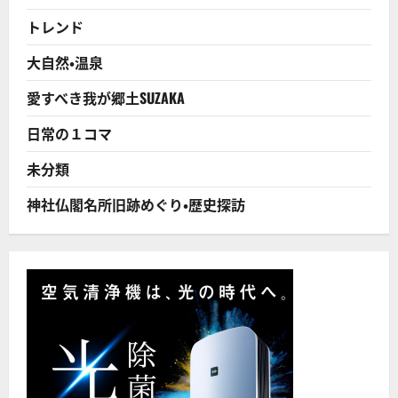
爺
に
さ
読
トレンド
ん」
む
の
つ
大自然・温泉
ぶ
や
き！！
愛すべき我が郷土SUZAKA
に
つ
い
日常の１コマ
て
さ
ら
未分類
に
読
む
神社仏閣名所旧跡めぐり・歴史探訪