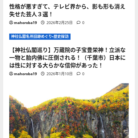
性格が悪すぎて、テレビ界から、影も形も消え
失せた芸人３選！
mahoroba19
2026年2月25日
0
神社仏閣名所旧跡めぐり・歴史探訪
【神社仏閣巡り】万蔵院の子宝豊栄神！立派な
一物と胎内佛に圧倒される！（千葉市）日本に
は性に対する大らかな信仰があった！
mahoroba19
2026年1月10日
0