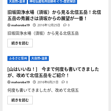
大自然・温泉
咲
神社仏閣名所旧跡めぐり・歴史探訪
紀
き
行
誇
第
旧坂田浄水場（須坂）から見る北信五岳！北信
る
１
櫻
２
五岳の秀麗さは須坂からの展望が一番！
特
弾】
集！
千
mahoroba19
2016年12月25日
0
に
曲
つ
川
旧坂田浄水場（須坂）から見る北信五岳
い
権
て
現
さ
堂
旧
続きを読む
ら
並
坂
に
木
田
読
の
浄
む
櫻
水
ふるさと信州
と
大自然・温泉
場
鉄
（須
橋
坂）
[山はいいね！] 今まで何度も書いてきました
を
か
渡
ら
が、改めて北信五岳をご紹介！
る
見
電
る
mahoroba19
2016年6月21日
0
車！
北
に
信
何度も書いてきましたが、改めて北信五
つ
五
い
岳！
て
北
[山
続きを読む
さ
信
は
ら
五
い
に
岳
い
読