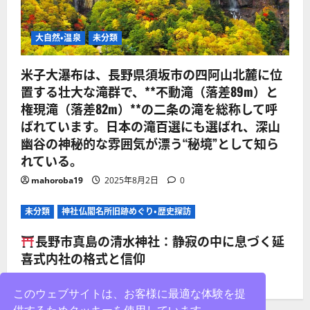
大自然・温泉
未分類
米子大瀑布は、長野県須坂市の四阿山北麓に位
置する壮大な滝群で、**不動滝（落差89m）と
権現滝（落差82m）**の二条の滝を総称して呼
ばれています。日本の滝百選にも選ばれ、深山
幽谷の神秘的な雰囲気が漂う“秘境”として知ら
れている。
mahoroba19
2025年8月2日
0
未分類
神社仏閣名所旧跡めぐり・歴史探訪
長野市真島の清水神社：静寂の中に息づく延
喜式内社の格式と信仰
mahoroba19
2025年8月2日
0
このウェブサイトは、お客様に最適な体験を提