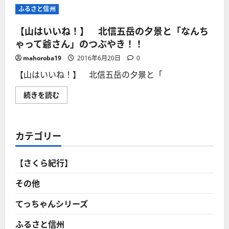
の
ね！]
む
ふるさと信州
秀
今
麗
ま
さ
で
【山はいいね！】 北信五岳の夕景と「なんち
は
何
須
度
ゃって爺さん」のつぶやき！！
坂
も
か
書
mahoroba19
2016年6月20日
0
ら
い
の
て
【山はいいね！】 北信五岳の夕景と「
展
き
望
ま
が
し
【山
続きを読む
一
た
は
番！
が、
い
に
改
い
つ
め
ね！】
い
て
北
て
カテゴリー
北
信
さ
信
五
ら
五
岳
に
岳
の
読
【さくら紀行】
を
夕
む
ご
景
紹
と
その他
介！
「な
に
ん
つ
ち
てっちゃんシリーズ
い
ゃ
て
っ
さ
ふるさと信州
て
ら