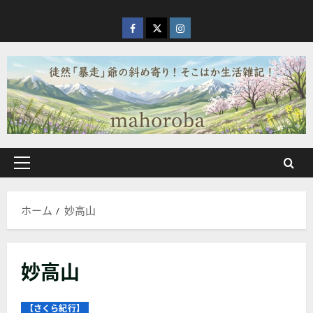
内
容
facebook
X
Instagram
を
ス
キ
ッ
プ
メ
イ
ン
ホーム
妙高山
メ
ニ
ュ
妙高山
ー
【さくら紀行】