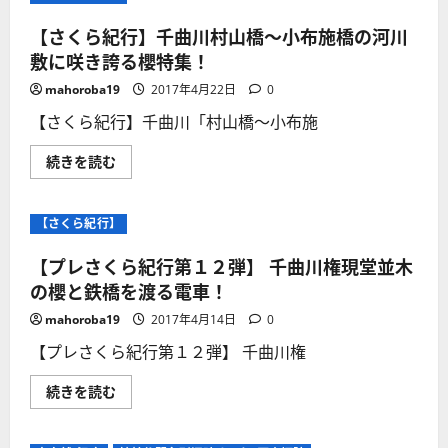
【さくら紀行】千曲川村山橋～小布施橋の河川
敷に咲き誇る櫻特集！
mahoroba19
2017年4月22日
0
【さくら紀行】千曲川「村山橋～小布施
【さ
続きを読む
く
ら
紀
行】
【さくら紀行】
千
曲
川
【プレさくら紀行第１２弾】 千曲川権現堂並木
村
山
の櫻と鉄橋を渡る電車！
橋
～
mahoroba19
2017年4月14日
0
小
布
【プレさくら紀行第１２弾】 千曲川権
施
橋
の
【プ
続きを読む
河
レ
川
さ
敷
く
に
ら