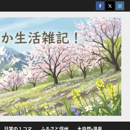
facebook
X
Insta
日常の１コマ
ふるさと信州
大自然・温泉