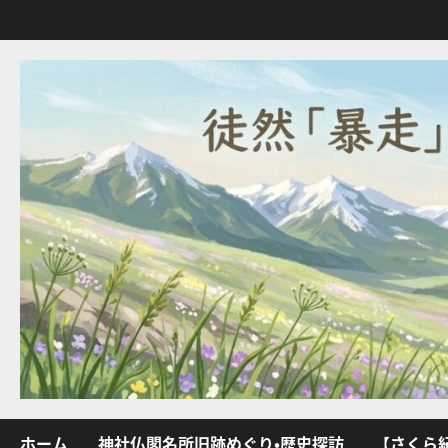
内
容
を
ス
キ
ッ
プ
ホーム
神社仏閣名所旧跡めぐり・歴史探訪
【さくら