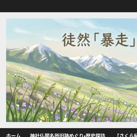
内
容
を
ス
キ
ッ
プ
ホーム
神社仏閣名所旧跡めぐり・歴史探訪
【さくら