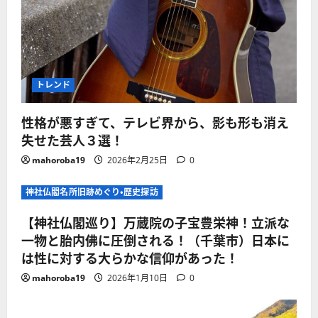
トレンド
性格が悪すぎて、テレビ界から、影も形も消え
失せた芸人３選！
mahoroba19
2026年2月25日
0
神社仏閣名所旧跡めぐり・歴史探訪
【神社仏閣巡り】万蔵院の子宝豊栄神！立派な
一物と胎内佛に圧倒される！（千葉市）日本に
は性に対する大らかな信仰があった！
mahoroba19
2026年1月10日
0