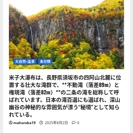
大自然・温泉
未分類
米子大瀑布は、長野県須坂市の四阿山北麓に位
置する壮大な滝群で、**不動滝（落差89m）と
権現滝（落差82m）**の二条の滝を総称して呼
ばれています。日本の滝百選にも選ばれ、深山
幽谷の神秘的な雰囲気が漂う“秘境”として知ら
れている。
mahoroba19
2025年8月2日
0