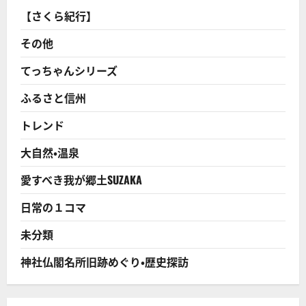
支
店
【さくら紀行】
の
奇
跡】
その他
キ
リ
ン
てっちゃんシリーズ
ビ
ー
ふるさと信州
ル
の
万
トレンド
年
最
下
大自然・温泉
位
高
知
愛すべき我が郷土SUZAKA
支
店
奮
日常の１コマ
闘
記！
に
未分類
つ
い
て
神社仏閣名所旧跡めぐり・歴史探訪
さ
ら
に
読