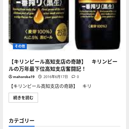
その他
【キリンビール高知支店の奇跡】 キリンビー
ルの万年最下位高知支店奮闘記！
mahoroba19
2016年6月17日
0
【キリンビール高知支店の奇跡】 キリ
【キ
続きを読む
リ
ン
ビ
ー
ル
カテゴリー
高
知