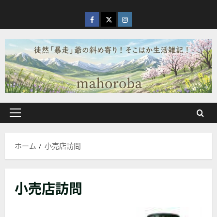
内
容
facebook
X
Instagram
を
ス
キ
ッ
プ
メ
イ
ン
ホーム
小売店訪問
メ
ニ
ュ
小売店訪問
ー