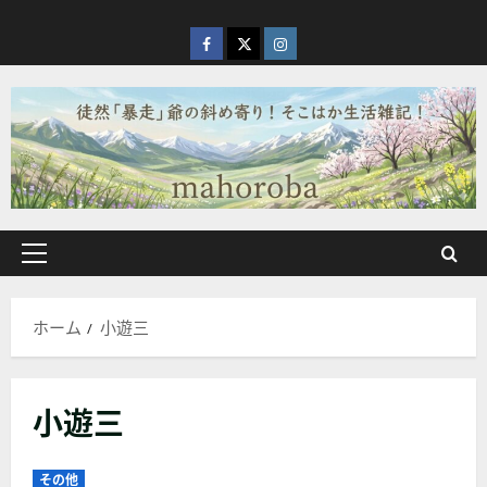
内
容
facebook
X
Instagram
を
ス
キ
ッ
プ
メ
イ
ン
ホーム
小遊三
メ
ニ
ュ
小遊三
ー
その他