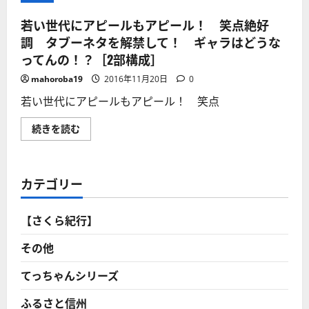
若い世代にアピールもアピール！ 笑点絶好
調 タブーネタを解禁して！ ギャラはどうな
ってんの！？［2部構成］
mahoroba19
2016年11月20日
0
若い世代にアピールもアピール！ 笑点
若
続きを読む
い
世
代
に
ア
カテゴリー
ピ
ー
ル
も
【さくら紀行】
ア
ピ
ー
その他
ル！
笑
点
てっちゃんシリーズ
絶
好
ふるさと信州
調