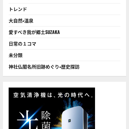
タ
ブ
トレンド
ー
ネ
タ
大自然・温泉
を
解
禁
愛すべき我が郷土SUZAKA
し
て！
ギ
日常の１コマ
ャ
ラ
は
未分類
ど
う
な
神社仏閣名所旧跡めぐり・歴史探訪
っ
て
ん
の！？
［2
部
構
成］
に
つ
い
て
さ
ら
に