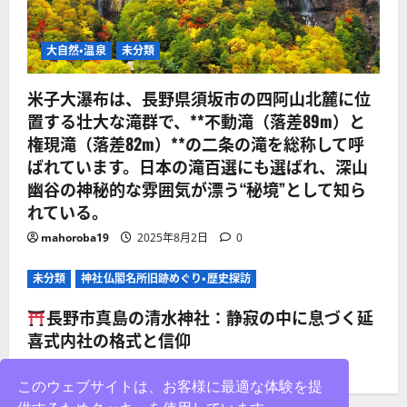
大自然・温泉
未分類
米子大瀑布は、長野県須坂市の四阿山北麓に位
置する壮大な滝群で、**不動滝（落差89m）と
権現滝（落差82m）**の二条の滝を総称して呼
ばれています。日本の滝百選にも選ばれ、深山
幽谷の神秘的な雰囲気が漂う“秘境”として知ら
れている。
mahoroba19
2025年8月2日
0
未分類
神社仏閣名所旧跡めぐり・歴史探訪
長野市真島の清水神社：静寂の中に息づく延
喜式内社の格式と信仰
mahoroba19
2025年8月2日
0
このウェブサイトは、お客様に最適な体験を提