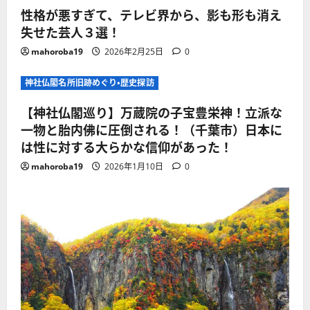
性格が悪すぎて、テレビ界から、影も形も消え
失せた芸人３選！
mahoroba19
2026年2月25日
0
神社仏閣名所旧跡めぐり・歴史探訪
【神社仏閣巡り】万蔵院の子宝豊栄神！立派な
一物と胎内佛に圧倒される！（千葉市）日本に
は性に対する大らかな信仰があった！
mahoroba19
2026年1月10日
0