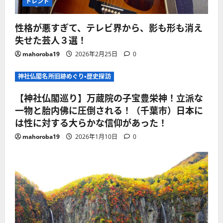
トレンド
性格が悪すぎて、テレビ界から、影も形も消え
失せた芸人３選！
mahoroba19
2026年2月25日
0
神社仏閣名所旧跡めぐり・歴史探訪
【神社仏閣巡り】万蔵院の子宝豊栄神！立派な
一物と胎内佛に圧倒される！（千葉市）日本に
は性に対する大らかな信仰があった！
mahoroba19
2026年1月10日
0