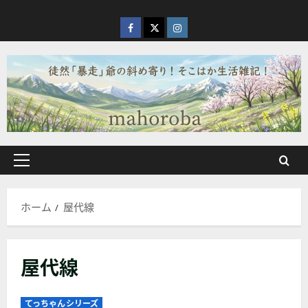
内
容
facebook
X
Instagram
を
ス
キ
ッ
プ
メ
イ
ン
ホーム
屋代線
メ
ニ
ュ
屋代線
ー
てっちゃんシリーズ