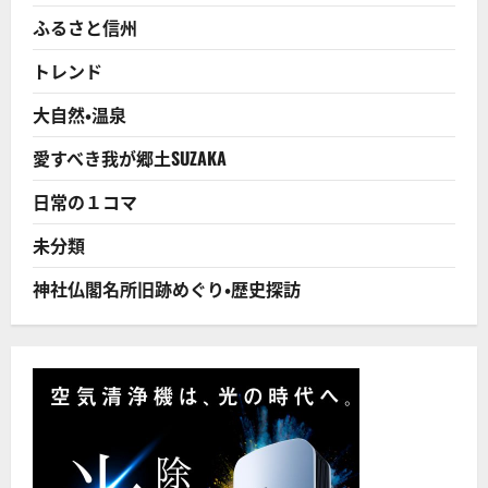
っ
ふるさと信州
た
が、
駅
トレンド
舎
は
残
大自然・温泉
り、
辛
う
愛すべき我が郷土SUZAKA
じ
て
昔
日常の１コマ
の
面
影
未分類
を
残
し
神社仏閣名所旧跡めぐり・歴史探訪
て
い
る!
に
つ
い
て
さ
ら
に
読
む