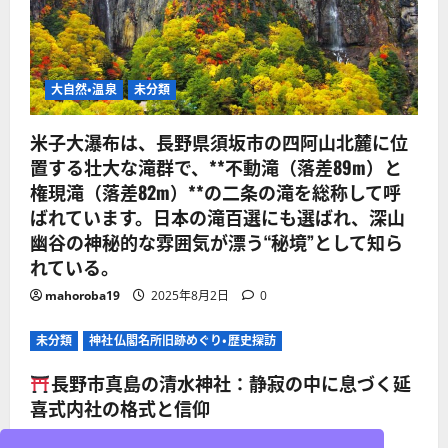
大自然・温泉
未分類
米子大瀑布は、長野県須坂市の四阿山北麓に位
置する壮大な滝群で、**不動滝（落差89m）と
権現滝（落差82m）**の二条の滝を総称して呼
ばれています。日本の滝百選にも選ばれ、深山
幽谷の神秘的な雰囲気が漂う“秘境”として知ら
れている。
mahoroba19
2025年8月2日
0
未分類
神社仏閣名所旧跡めぐり・歴史探訪
長野市真島の清水神社：静寂の中に息づく延
喜式内社の格式と信仰
mahoroba19
2025年8月2日
0