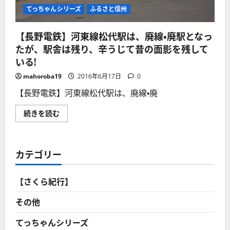
っ
た
てっちゃんシリーズ
ふるさと信州
「信
濃
川
【長野電鉄】河東線松代駅は、廃線・廃駅となっ
田
駅」
たが、駅舎は残り、辛うじて昔の面影を残して
嘗
て
いる!
の
電
mahoroba19
2016年6月17日
0
車
が
【長野電鉄】河東線松代駅は、廃線・廃
昔
を
忍
【長
続きを読む
ば
野
せ
電
る！
鉄】
に
河
つ
東
カテゴリー
い
線
て
松
さ
代
ら
駅
【さくら紀行】
に
は、
読
廃
む
線・
その他
廃
駅
と
てっちゃんシリーズ
な