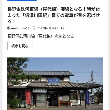
長野電鉄河東線（屋代線）廃線となる！時が止
まった「信濃川田駅」嘗ての電車が昔を忍ばせ
る！
mahoroba19
2017年2月26日
0
長野電鉄河東線（屋代線）廃線となる！
長
続きを読む
野
電
鉄
河
東
線
（屋
代
線）
廃
線
と
な
る！
時
が
止
ま