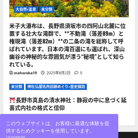
大自然・温泉
未分類
米子大瀑布は、長野県須坂市の四阿山北麓に位
置する壮大な滝群で、**不動滝（落差89m）と
権現滝（落差82m）**の二条の滝を総称して呼
ばれています。日本の滝百選にも選ばれ、深山
幽谷の神秘的な雰囲気が漂う“秘境”として知ら
れている。
mahoroba19
2025年8月2日
0
未分類
神社仏閣名所旧跡めぐり・歴史探訪
長野市真島の清水神社：静寂の中に息づく延
喜式内社の格式と信仰
mahoroba19
2025年8月2日
0
このウェブサイトは、お客様に最適な体験を提
供するためクッキーを使用しています。