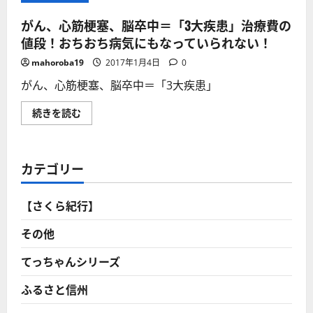
がん、心筋梗塞、脳卒中＝「3大疾患」治療費の
値段！おちおち病気にもなっていられない！
mahoroba19
2017年1月4日
0
がん、心筋梗塞、脳卒中＝「3大疾患」
が
続きを読む
ん、
心
筋
梗
塞、
カテゴリー
脳
卒
中
＝
【さくら紀行】
「3
大
疾
その他
患」
治
療
てっちゃんシリーズ
費
の
ふるさと信州
値
段！
お