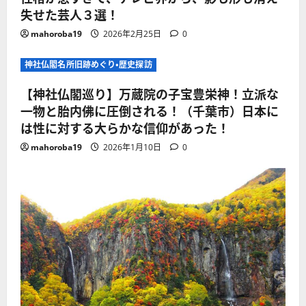
失せた芸人３選！
mahoroba19
2026年2月25日
0
神社仏閣名所旧跡めぐり・歴史探訪
【神社仏閣巡り】万蔵院の子宝豊栄神！立派な
一物と胎内佛に圧倒される！（千葉市）日本に
は性に対する大らかな信仰があった！
mahoroba19
2026年1月10日
0