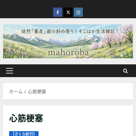
内
容
facebook
X
Instagram
を
ス
キ
ッ
プ
メ
イ
ン
ホーム
心筋梗塞
メ
ニ
ュ
心筋梗塞
ー
【さくら紀行】