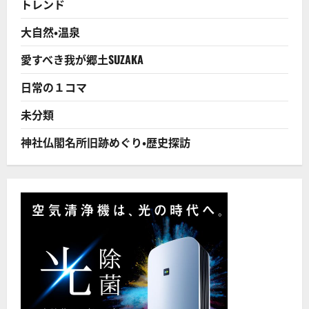
トレンド
ち
お
ち
大自然・温泉
病
気
に
愛すべき我が郷土SUZAKA
も
な
っ
日常の１コマ
て
い
ら
未分類
れ
な
い！
神社仏閣名所旧跡めぐり・歴史探訪
に
つ
い
て
さ
ら
に
読
む