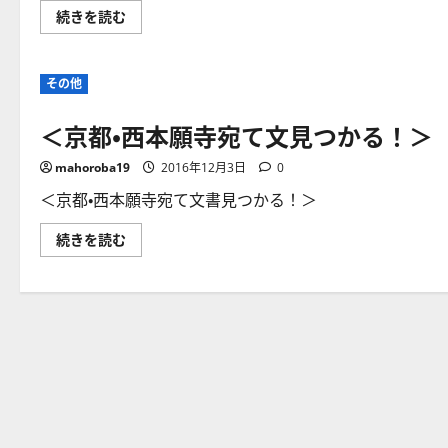
祖
続きを読む
父
の
代
か
その他
ら
討
ち
＜京都・西本願寺宛て文見つかる！＞
入
り
合
mahoroba19
2016年12月3日
0
わ
せ
飾
＜京都・西本願寺宛て文書見つかる！＞
る
「我
＜
続きを読む
が
京
家
都・
（鯖
西
江
本
市
願
若
寺
竹
宛
家）
て
の
文
宝」、
見
忠
つ
臣
か
蔵・
る！
内
＞
蔵