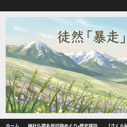
内
容
を
ス
キ
ッ
プ
ホーム
神社仏閣名所旧跡めぐり・歴史探訪
【さくら