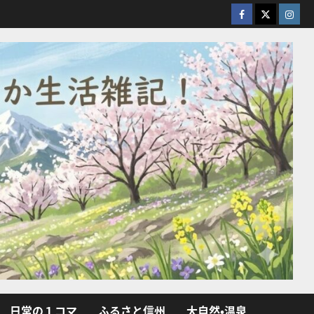
facebook
X
Insta
日常の１コマ
ふるさと信州
大自然・温泉