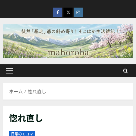
内
容
facebook
X
Instagram
を
ス
キ
ッ
プ
メ
イ
ン
ホーム
惚れ直し
メ
ニ
ュ
惚れ直し
ー
日常の１コマ