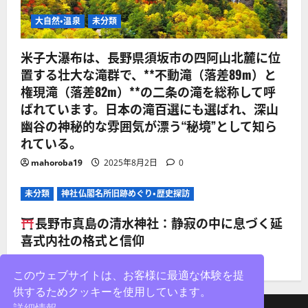
大自然・温泉
未分類
米子大瀑布は、長野県須坂市の四阿山北麓に位
置する壮大な滝群で、**不動滝（落差89m）と
権現滝（落差82m）**の二条の滝を総称して呼
ばれています。日本の滝百選にも選ばれ、深山
幽谷の神秘的な雰囲気が漂う“秘境”として知ら
れている。
mahoroba19
2025年8月2日
0
未分類
神社仏閣名所旧跡めぐり・歴史探訪
長野市真島の清水神社：静寂の中に息づく延
喜式内社の格式と信仰
mahoroba19
2025年8月2日
0
このウェブサイトは、お客様に最適な体験を提
供するためクッキーを使用しています。