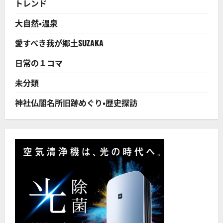
トレンド
ベ
ス
ト
大自然・温泉
5
に
つ
愛すべき我が郷土SUZAKA
い
て
さ
日常の１コマ
ら
に
読
未分類
む
神社仏閣名所旧跡めぐり・歴史探訪