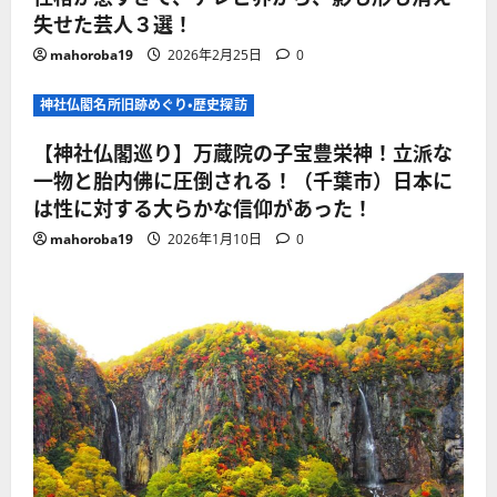
失せた芸人３選！
mahoroba19
2026年2月25日
0
神社仏閣名所旧跡めぐり・歴史探訪
【神社仏閣巡り】万蔵院の子宝豊栄神！立派な
一物と胎内佛に圧倒される！（千葉市）日本に
は性に対する大らかな信仰があった！
mahoroba19
2026年1月10日
0