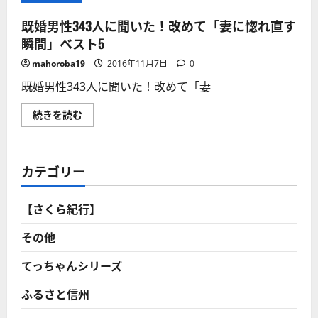
既婚男性343人に聞いた！改めて「妻に惚れ直す
瞬間」ベスト5
mahoroba19
2016年11月7日
0
既婚男性343人に聞いた！改めて「妻
既
続きを読む
婚
男
性
343
人
カテゴリー
に
聞
い
た！
【さくら紀行】
改
め
て
その他
「妻
に
惚
てっちゃんシリーズ
れ
直
ふるさと信州
す
瞬
間」