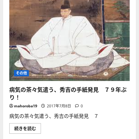
その他
病気の茶々気遣う、秀吉の手紙発見 ７９年ぶ
り！
mahoroba19
2017年7月8日
0
病気の茶々気遣う、秀吉の手紙発見 ７
病
続きを読む
気
の