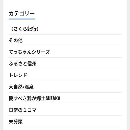
茶々
気
遣
カテゴリー
う、
秀
吉
の
【さくら紀行】
手
紙
発
その他
見
７
９
てっちゃんシリーズ
年
ぶ
ふるさと信州
り！
に
つ
トレンド
い
て
さ
大自然・温泉
ら
に
読
愛すべき我が郷土SUZAKA
む
日常の１コマ
未分類