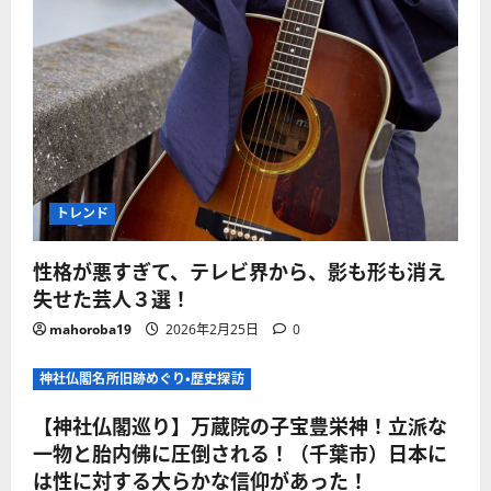
トレンド
性格が悪すぎて、テレビ界から、影も形も消え
失せた芸人３選！
mahoroba19
2026年2月25日
0
神社仏閣名所旧跡めぐり・歴史探訪
【神社仏閣巡り】万蔵院の子宝豊栄神！立派な
一物と胎内佛に圧倒される！（千葉市）日本に
は性に対する大らかな信仰があった！