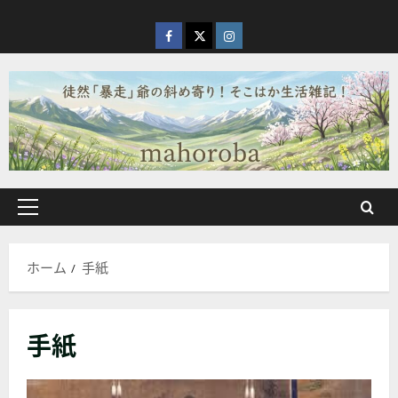
内
容
facebook
X
Instagram
を
ス
キ
ッ
プ
メ
イ
ン
ホーム
手紙
メ
ニ
ュ
手紙
ー