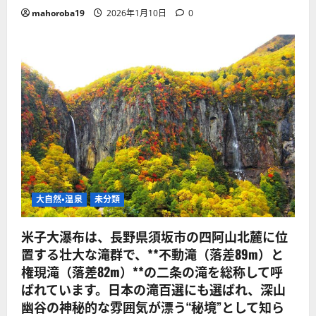
mahoroba19
2026年1月10日
0
大自然・温泉
未分類
米子大瀑布は、長野県須坂市の四阿山北麓に位
置する壮大な滝群で、**不動滝（落差89m）と
権現滝（落差82m）**の二条の滝を総称して呼
ばれています。日本の滝百選にも選ばれ、深山
幽谷の神秘的な雰囲気が漂う“秘境”として知ら