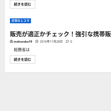
ス
続きを読む
マ
ホ
料
金
日常の１コマ
に
つ
い
販売が適正かチェック！強引な携帯販
て
調
査
mahoroba19
2016年11月28日
0
結
果
が
総務省は
公
表
販
続きを読む
さ
売
れ
が
た！
適
大
正
手
か
キ
チ
ャ
ェ
リ
ッ
ア
ク！
ユ
強
ー
引
ザ
な
ー
携
の
帯
8