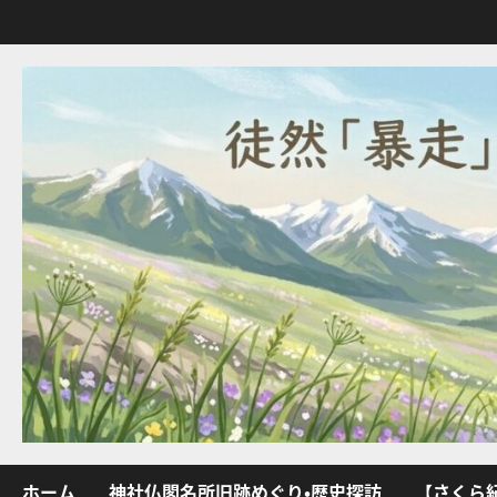
内
容
を
ス
キ
ッ
プ
ホーム
神社仏閣名所旧跡めぐり・歴史探訪
【さくら