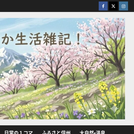
facebook
X
Insta
日常の１コマ
ふるさと信州
大自然・温泉