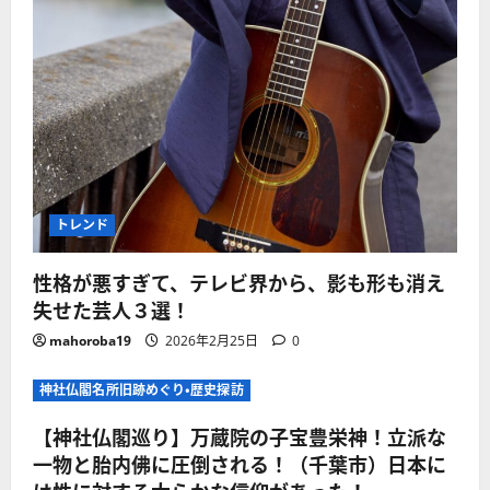
トレンド
性格が悪すぎて、テレビ界から、影も形も消え
失せた芸人３選！
mahoroba19
2026年2月25日
0
神社仏閣名所旧跡めぐり・歴史探訪
【神社仏閣巡り】万蔵院の子宝豊栄神！立派な
一物と胎内佛に圧倒される！（千葉市）日本に