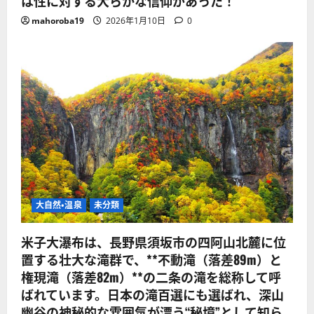
は性に対する大らかな信仰があった！
mahoroba19
2026年1月10日
0
大自然・温泉
未分類
米子大瀑布は、長野県須坂市の四阿山北麓に位
置する壮大な滝群で、**不動滝（落差89m）と
権現滝（落差82m）**の二条の滝を総称して呼
ばれています。日本の滝百選にも選ばれ、深山
幽谷の神秘的な雰囲気が漂う“秘境”として知ら