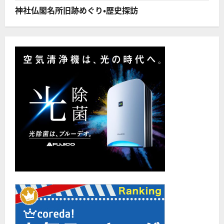
つ
い
神社仏閣名所旧跡めぐり・歴史探訪
て
さ
ら
に
読
む