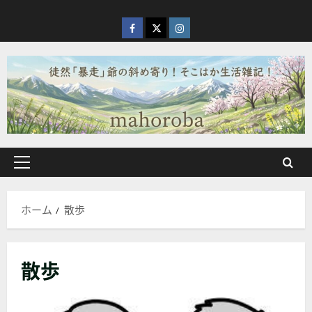
内
容
facebook
X
Instagram
を
ス
キ
ッ
プ
メ
イ
ン
ホーム
散歩
メ
ニ
ュ
散歩
ー