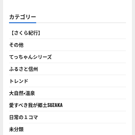
を
動
か
し、
カテゴリー
会
話
を
す
【さくら紀行】
る
こ
と
その他
が、
長
生
てっちゃんシリーズ
き
の
ふるさと信州
秘
訣
だ！
トレンド
後
半
臥
大自然・温泉
竜
山
興
愛すべき我が郷土SUZAKA
國
寺
に
日常の１コマ
つ
い
て！
未分類
に