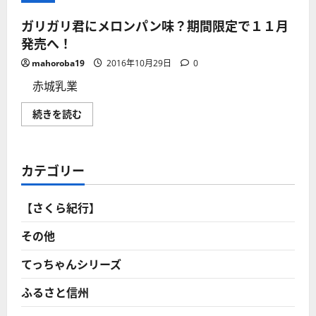
ガリガリ君にメロンパン味？期間限定で１１月
発売へ！
mahoroba19
2016年10月29日
0
赤城乳業
ガ
続きを読む
リ
ガ
リ
君
に
カテゴリー
メ
ロ
ン
パ
【さくら紀行】
ン
味？
期
その他
間
限
定
てっちゃんシリーズ
で
１
ふるさと信州
１
月
発