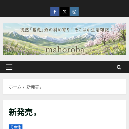
内
容
facebook
X
Instagram
を
ス
キ
ッ
プ
メ
イ
ン
ホーム
新発売，
メ
ニ
ュ
新発売，
ー
その他