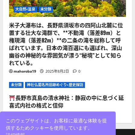
大自然・温泉
未分類
米子大瀑布は、長野県須坂市の四阿山北麓に位
置する壮大な滝群で、**不動滝（落差89m）と
権現滝（落差82m）**の二条の滝を総称して呼
ばれています。日本の滝百選にも選ばれ、深山
幽谷の神秘的な雰囲気が漂う“秘境”として知ら
れている。
mahoroba19
2025年8月2日
0
未分類
神社仏閣名所旧跡めぐり・歴史探訪
長野市真島の清水神社：静寂の中に息づく延
喜式内社の格式と信仰
mahoroba19
2025年8月2日
0
このウェブサイトは、お客様に最適な体験を提
供するためクッキーを使用しています。