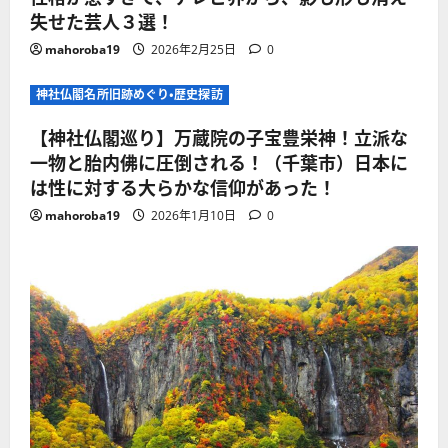
失せた芸人３選！
mahoroba19
2026年2月25日
0
神社仏閣名所旧跡めぐり・歴史探訪
【神社仏閣巡り】万蔵院の子宝豊栄神！立派な
一物と胎内佛に圧倒される！（千葉市）日本に
は性に対する大らかな信仰があった！
mahoroba19
2026年1月10日
0