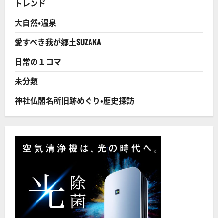
トレンド
売
へ！
に
大自然・温泉
つ
い
て
愛すべき我が郷土SUZAKA
さ
ら
に
日常の１コマ
読
む
未分類
神社仏閣名所旧跡めぐり・歴史探訪